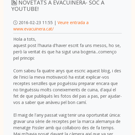
NOVETATS A EVACUINERA- SÓC A
YOUTUBE!
2016-02-23 11:55 |
Veure entrada a
www.evacuinera.cat/
Hola a tots,
aquest post l'hauria d'haver escrit fa uns mesos, ho se,
però la veritat és que ha sigut una bogeria...començo
pel principi:
Com sabeu fa quatre anys que escric aquest blog, i des
de l'inici la meva motivavció ha estat explicar-vos
receptes senzilles que poguéssiu preparar encara que
no tinguéssiu molts coneixements de cuina, d'aquí el
fet de que publiqués les fotos del pas a pas, per ajudar-
vos a saber que anàveu pel bon camí.
El maig de l'any passat vaig tenir una oportunitat única:
gravar una sèrie de receptes per la marca alemanya de
menatge Fissler amb qui col·laboro des de fa temps.
Mai m'havia posat davant la càmera així que va ser