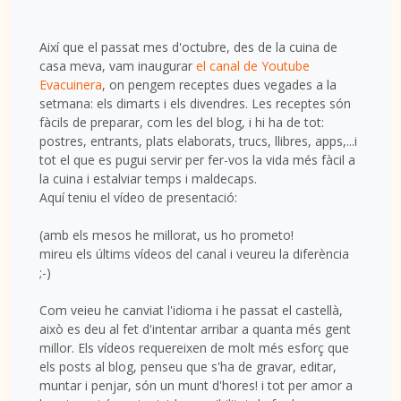
Així que el passat mes d'octubre, des de la cuina de
casa meva, vam inaugurar
el canal de Youtube
Evacuinera
, on pengem receptes dues vegades a la
setmana: els dimarts i els divendres. Les receptes són
fàcils de preparar, com les del blog, i hi ha de tot:
postres, entrants, plats elaborats, trucs, llibres, apps,...i
tot el que es pugui servir per fer-vos la vida més fàcil a
la cuina i estalviar temps i maldecaps.
Aquí teniu el vídeo de presentació:
(amb els mesos he millorat, us ho prometo!
mireu els últims vídeos del canal i veureu la diferència
;-)
Com veieu he canviat l'idioma i he passat el castellà,
això es deu al fet d'intentar arribar a quanta més gent
millor. Els vídeos requereixen de molt més esforç que
els posts al blog, penseu que s'ha de gravar, editar,
muntar i penjar, són un munt d'hores! i tot per amor a