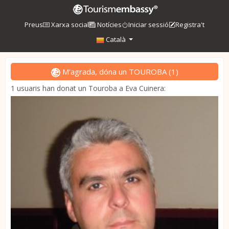
Preus
Xarxa social
Notícies
Iniciar sessió
Registra't
Català
M'agrada, dóna un TOUROBA
(
1
)
1 usuaris han donat un Touroba a Eva Cuinera: