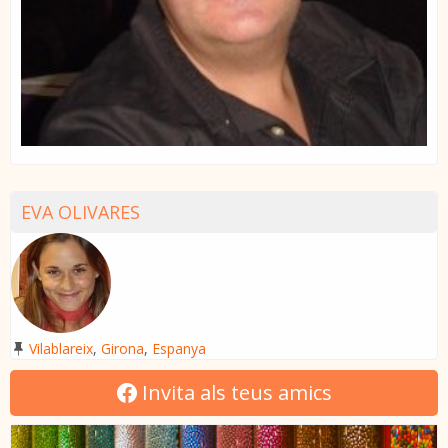
EVA OLIVARES
Vilablareix
,
Girona
,
Espanya
Invita als teus amics