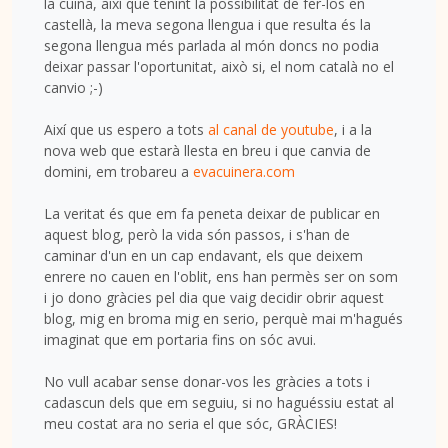
la cuina, així que tenint la possibilitat de fer-los en
castellà, la meva segona llengua i que resulta és la
segona llengua més parlada al món doncs no podia
deixar passar l'oportunitat, això si, el nom català no el
canvio ;-)
Així que us espero a tots
al canal de youtube
, i a la
nova web que estarà llesta en breu i que canvia de
domini, em trobareu a
evacuinera.com
La veritat és que em fa peneta deixar de publicar en
aquest blog, però la vida són passos, i s'han de
caminar d'un en un cap endavant, els que deixem
enrere no cauen en l'oblit, ens han permès ser on som
i jo dono gràcies pel dia que vaig decidir obrir aquest
blog, mig en broma mig en serio, perquè mai m'hagués
imaginat que em portaria fins on sóc avui.
No vull acabar sense donar-vos les gràcies a tots i
cadascun dels que em seguiu, si no haguéssiu estat al
meu costat ara no seria el que sóc, GRÀCIES!