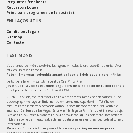
Preguntes freqüents
Recursos i Logos
Principals programes de la societat
ENLLAÇOS ÚTILS
Condicions legals
Sitemap
Contacte
TESTIMONIS
Viatjar arreu del món descobrint les regions vinícoles és una experiència única. Avui
estic en un tast a Bordeus ...
Peter - Empresari colombià amant del bon vi i dels seus plaers infinits
txi-txi-txi-le-le-le ... visca tota la gent de Xile! Vinga Xile
Javier, Cecilia , Manuel - fidels seguidors de la selecció de futbol xilena a
punt per a la copa del món Brasil 2014
Ruleta, Blackjack, escurabutxaques o Poker m'encanta l'ambient dels casinos i si no
puc desplaçar-me jugo en línia mentre em prenc una copa de vi .... Tot s’ha de
consumir amb moderació però cada casino i la seva ubicació tenen el seu veritable
encant ... Els llums de Las Vegas, Barcelona i la Sagrada Família, Lloret i la seva platja,
Peralada i el seu castell, Monaco i el seu glamour són alguns dels meus llocs preferits
...Melanie comercial i responsable de màrqueting en una empresa dedicada al comerç
internacional.
Melanie - Comercial i responsable de màrqueting en una empresa
dedicada al comerç internacional