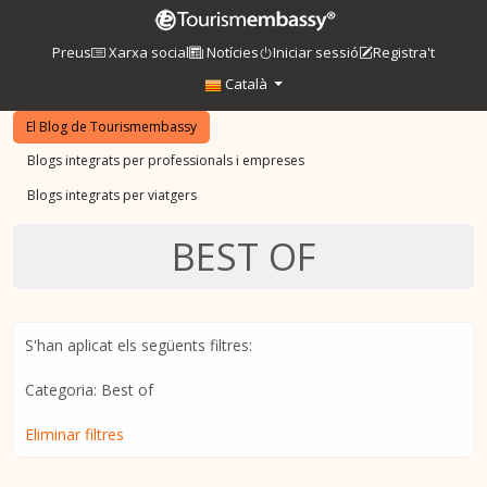
Preus
Xarxa social
Notícies
Iniciar sessió
Registra't
Català
El Blog de Tourismembassy
Blogs integrats per professionals i empreses
Blogs integrats per viatgers
BEST OF
S'han aplicat els següents filtres:
Categoria: Best of
Eliminar filtres