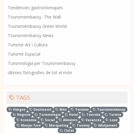
Tendències gastronòmiques
Tourismembassy -The Wall
Tourismembassy Green World
Tourismembassy News
Turisme Art i Cultura
Turisme Espacial
Turismologia per Tourismembassy
últimes fotografies de tot el món
TAGS
Viatges
Destinació
Món
Turisme
Tourismembassy
Negocis
Turismologia
Hotel
Touroba
Turista
Economia
Social
Aliments
Vacances
Luxe
Menjar fora
Marqueting
Toumsy
Allotjament
Ciutat