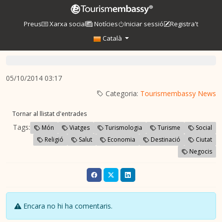
Preus
Xarxa social
Notícies
Iniciar sessió
Registra't
Català
05/10/2014 03:17
Categoria:
Tourismembassy News
Tornar al llistat d'entrades
Tags:
Món
Viatges
Turismologia
Turisme
Social
Religió
Salut
Economia
Destinació
Ciutat
Negocis
Encara no hi ha comentaris.