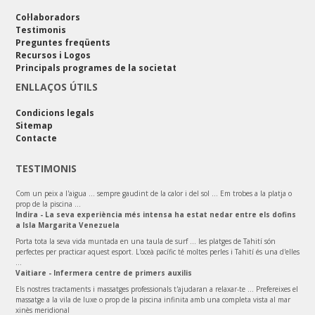
Col·laboradors
Testimonis
Preguntes freqüents
Recursos i Logos
Principals programes de la societat
ENLLAÇOS ÚTILS
Condicions legals
Sitemap
Contacte
TESTIMONIS
Com un peix a l'aigua ... sempre gaudint de la calor i del sol ... Em trobes a la platja o
prop de la piscina ...
Indira - La seva experiència més intensa ha estat nedar entre els dofins
a Isla Margarita Venezuela
Porta tota la seva vida muntada en una taula de surf ... les platges de Tahití són
perfectes per practicar aquest esport. L'oceà pacífic té moltes perles i Tahití és una d'elles
...
Vaitiare - Infermera centre de primers auxilis
Els nostres tractaments i massatges professionals t'ajudaran a relaxar-te ... Prefereixes el
massatge a la vila de luxe o prop de la piscina infinita amb una completa vista al mar
xinès meridional