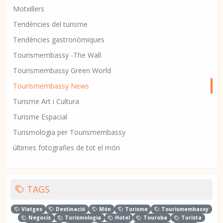
Motxillers
Tendències del turisme
Tendències gastronòmiques
Tourismembassy -The Wall
Tourismembassy Green World
Tourismembassy News
Turisme Art i Cultura
Turisme Espacial
Turismologia per Tourismembassy
últimes fotografies de tot el món
TAGS
Viatges
Destinació
Món
Turisme
Tourismembassy
Negocis
Turismologia
Hotel
Touroba
Turista