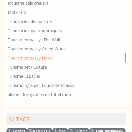
Indústria dels creuers
Motxillers
Tendències del turisme
Tendències gastronòmiques
Tourismembassy -The Wall
Tourismembassy Green World
Tourismembassy News
Turisme Art i Cultura
Turisme Espacial
Turismologia per Tourismembassy
últimes fotografies de tot el món
TAGS
Viatges
Destinació
Món
Turisme
Tourismembassy