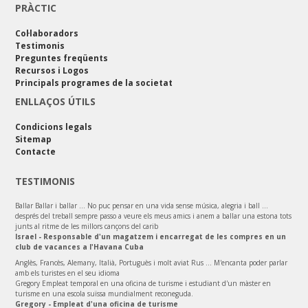
PRÀCTIC
Col·laboradors
Testimonis
Preguntes freqüents
Recursos i Logos
Principals programes de la societat
ENLLAÇOS ÚTILS
Condicions legals
Sitemap
Contacte
TESTIMONIS
Ballar Ballar i ballar ... No puc pensar en una vida sense música, alegria i ball ...
després del treball sempre passo a veure els meus amics i anem a ballar una estona tots
junts al ritme de les millors cançons del carib
Israel - Responsable d'un magatzem i encarregat de les compres en un
club de vacances a l'Havana Cuba
Anglès, Francès, Alemany, Italià, Portuguès i molt aviat Rus ... M'encanta poder parlar
amb els turistes en el seu idioma
Gregory Empleat temporal en una oficina de turisme i estudiant d'un màster en
turisme en una escola suïssa mundialment reconeguda.
Gregory - Empleat d'una oficina de turisme