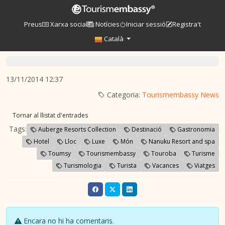
Preus
Xarxa social
Notícies
Iniciar sessió
Registra't
Català
13/11/2014 12:37
Categoria:
Tourismembassy News
Tornar al llistat d'entrades
Tags:
Auberge Resorts Collection
Destinació
Gastronomia
Hotel
Lloc
Luxe
Món
Nanuku Resort and spa
Toumsy
Tourismembassy
Touroba
Turisme
Turismologia
Turista
Vacances
Viatges
Encara no hi ha comentaris.