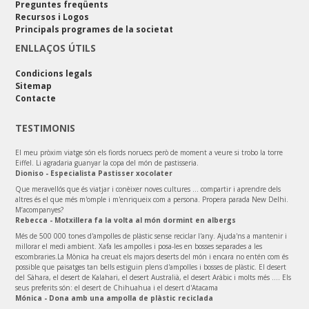
Preguntes freqüents
Recursos i Logos
Principals programes de la societat
ENLLAÇOS ÚTILS
Condicions legals
Sitemap
Contacte
TESTIMONIS
El meu pròxim viatge són els fiords noruecs però de moment a veure si trobo la torre
Eiffel. Li agradaria guanyar la copa del món de pastisseria.
Dioniso - Especialista Pastisser xocolater
Que meravellós que és viatjar i conèixer noves cultures ... compartir i aprendre dels
altres és el que més m'omple i m'enriqueix com a persona. Propera parada New Delhi.
M’acompanyes?
Rebecca - Motxillera fa la volta al món dormint en albergs
Més de 500 000 tones d'ampolles de plàstic sense reciclar l'any. Ajuda'ns a mantenir i
millorar el medi ambient. Xafa les ampolles i posa-les en bosses separades a les
escombraries.La Mònica ha creuat els majors deserts del món i encara no entén com és
possible que paisatges tan bells estiguin plens d'ampolles i bosses de plàstic. El desert
del Sàhara, el desert de Kalahari, el desert Australià, el desert Aràbic i molts més .... Els
seus preferits són: el desert de Chihuahua i el desert d'Atacama
Mónica - Dona amb una ampolla de plàstic reciclada