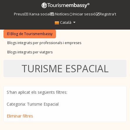
Preus
Xarxa social
Notícies
Iniciar sessió
Registra't
Català
El Blog de Tourismembassy
Blogs integrats per professionals i empreses
Blogs integrats per viatgers
TURISME ESPACIAL
S'han aplicat els següents filtres:
Categoria: Turisme Espacial
Eliminar filtres