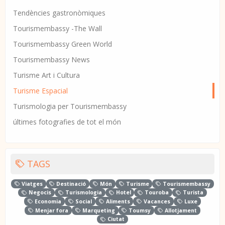
Tendències gastronòmiques
Tourismembassy -The Wall
Tourismembassy Green World
Tourismembassy News
Turisme Art i Cultura
Turisme Espacial
Turismologia per Tourismembassy
últimes fotografies de tot el món
TAGS
Viatges
Destinació
Món
Turisme
Tourismembassy
Negocis
Turismologia
Hotel
Touroba
Turista
Economia
Social
Aliments
Vacances
Luxe
Menjar fora
Marqueting
Toumsy
Allotjament
Ciutat