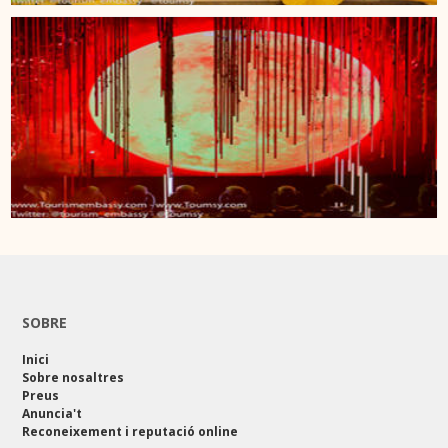
SOBRE
Inici
Sobre nosaltres
Preus
Anuncia't
Reconeixement i reputació online