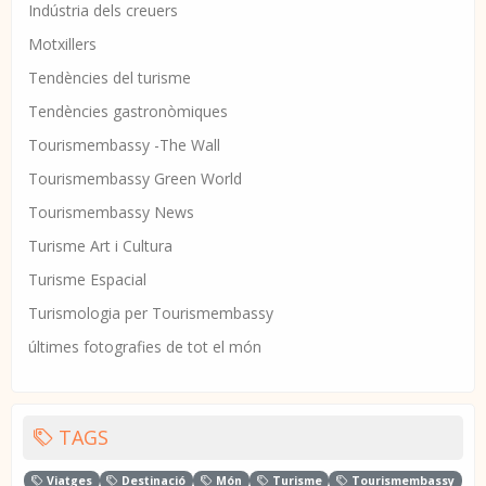
Indústria dels creuers
Motxillers
Tendències del turisme
Tendències gastronòmiques
Tourismembassy -The Wall
Tourismembassy Green World
Tourismembassy News
Turisme Art i Cultura
Turisme Espacial
Turismologia per Tourismembassy
últimes fotografies de tot el món
TAGS
Viatges
Destinació
Món
Turisme
Tourismembassy