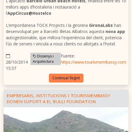
L’aplicació
Barceló Urban Beach Hotels
, finalista entre les 10
millors apps d’hostaleria i restauració a
l’
AppCircus@Hostelco
L’empordanesa TOCK Projects i la gironina
GironaLabs
han
desenvolupat per a Barceló Illetas Albatros aquesta
nova app
autogestionable, que millora l'experiència del client, potencia
l'ús de serveis i vincula a nous clients no allotjats a l'hotel.
Fuente:
Dissenys i
Arquitectura
28/10/2014
https://www.tourismembassy.com
15:37
Continuar llegint
EMPRESARIS, INSTITUCIONS I TOURISMEMBASSY
DONEN SUPORT A EL BULLI FOUNDATION