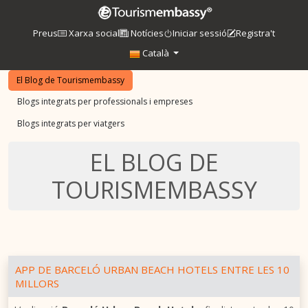
Preus
Xarxa social
Notícies
Iniciar sessió
Registra't
Català
El Blog de Tourismembassy
Blogs integrats per professionals i empreses
Blogs integrats per viatgers
EL BLOG DE
TOURISMEMBASSY
APP DE BARCELÓ URBAN BEACH HOTELS ENTRE LES 10
MILLORS