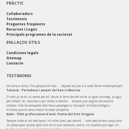
PRÀCTIC
Col·laboradors
Testimonis
Preguntes freqüents
Recursos i Logos
Principals programes de la societat
ENLLAÇOS ÚTILS
Condicions legals
Sitemap
Contacte
TESTIMONIS
De camp a camp i tiro perquè em toca .... Aquest any joc a la costa Brava m'acompanyes?
Tatania - Periodista i amant del bon vi-Moscou
El món ja no és un secret per ell..Veure la terra des del cel és un gran privilegi. Ja sigui
per treball, oci, vacances o per visitar la família ... sempre que veig les salutacions
cordials i tots les abraçades dels meus passatgers a l'aeroport m'omple d'alegria i
m'indica que la meva missió ha estat complerta.
Alain - Pilot professional d'avió. Punta del Este Uruguai
Sempre trobo el vol més barat i el millor preu per dormir ... amb pocs diners viatjo amb
un pressupost ajustat però tinc tot el que necessito, això si, no importa que sigui un