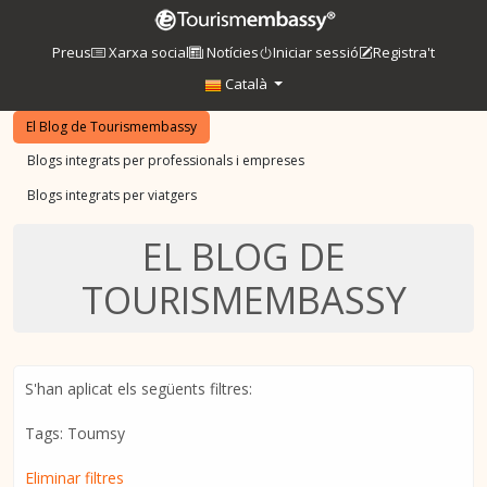
Preus
Xarxa social
Notícies
Iniciar sessió
Registra't
Català
El Blog de Tourismembassy
Blogs integrats per professionals i empreses
Blogs integrats per viatgers
EL BLOG DE
TOURISMEMBASSY
S'han aplicat els següents filtres:
Tags: Toumsy
Eliminar filtres