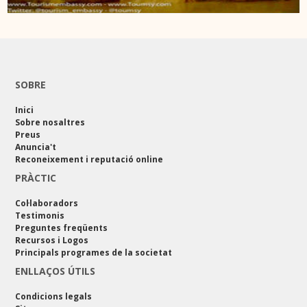
SOBRE
Inici
Sobre nosaltres
Preus
Anuncia't
Reconeixement i reputació online
PRÀCTIC
Col·laboradors
Testimonis
Preguntes freqüents
Recursos i Logos
Principals programes de la societat
ENLLAÇOS ÚTILS
Condicions legals