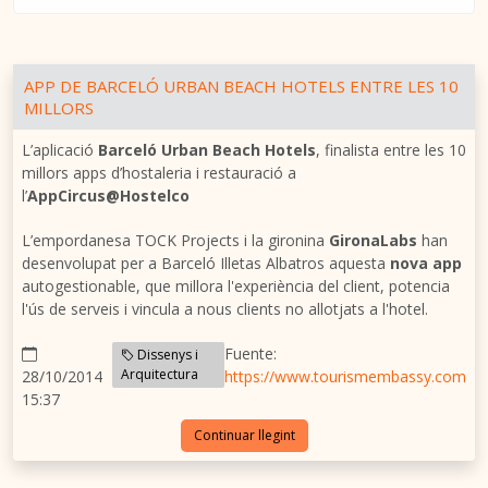
APP DE BARCELÓ URBAN BEACH HOTELS ENTRE LES 10
MILLORS
L’aplicació
Barceló Urban Beach Hotels
, finalista entre les 10
millors apps d’hostaleria i restauració a
l’
AppCircus@Hostelco
L’empordanesa TOCK Projects i la gironina
GironaLabs
han
desenvolupat per a Barceló Illetas Albatros aquesta
nova app
autogestionable, que millora l'experiència del client, potencia
l'ús de serveis i vincula a nous clients no allotjats a l'hotel.
Fuente:
Dissenys i
Arquitectura
28/10/2014
https://www.tourismembassy.com
15:37
Continuar llegint