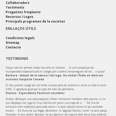
Col·laboradors
Testimonis
Preguntes freqüents
Recursos i Logos
Principals programes de la societat
ENLLAÇOS ÚTILS
Condicions legals
Sitemap
Contacte
TESTIMONIS
Viatjar sola em permet trobar-me amb mi mateixa ... Si vull companyia els
touroperadors especialitzats en viatges per a solters s'encarreguen de tot ... o quasi!
Barbara - Amant de la natura i del ioga. Ha visitat l'Índia en diverses
ocasions Gaspesie Canada
El meu pròxim viatge són els fiords noruecs però de moment a veure si trobo la torre
Eiffel. Li agradaria guanyar la copa del món de pastisseria.
Dioniso - Especialista Pastisser xocolater
Ruleta, Blackjack, escurabutxaques o Poker m'encanta l'ambient dels casinos i si no
puc desplaçar-me jugo en línia mentre em prenc una copa de vi .... Tot s’ha de
consumir amb moderació però cada casino i la seva ubicació tenen el seu veritable
encant ... Els llums de Las Vegas, Barcelona i la Sagrada Família, Lloret i la seva platja,
Peralada i el seu castell, Monaco i el seu glamour són alguns dels meus llocs preferits