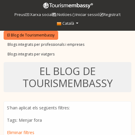
Preus
Xarxa social
Notícies
Iniciar sessió
Registra't
Català
El Blog de Tourismembassy
Blogs integrats per professionals i empreses
Blogs integrats per viatgers
EL BLOG DE
TOURISMEMBASSY
S'han aplicat els següents filtres:
Tags: Menjar fora
Eliminar filtres