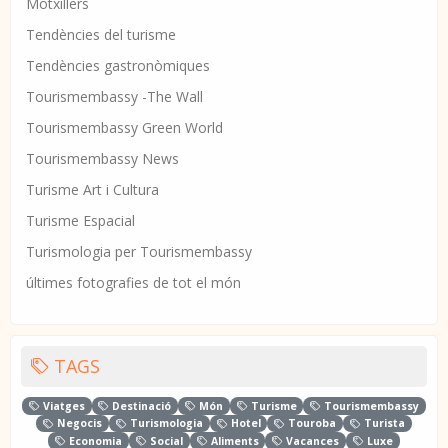
Motxillers
Tendències del turisme
Tendències gastronòmiques
Tourismembassy -The Wall
Tourismembassy Green World
Tourismembassy News
Turisme Art i Cultura
Turisme Espacial
Turismologia per Tourismembassy
últimes fotografies de tot el món
TAGS
Viatges
Destinació
Món
Turisme
Tourismembassy
Negocis
Turismologia
Hotel
Touroba
Turista
Economia
Social
Aliments
Vacances
Luxe