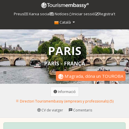
Preus
Xarxa social
Notícies
Iniciar sessió
Registra't
Català
PARIS
PARIS - FRANÇA
M'agrada, dóna un TOUROBA
Informació
Directori Tourismembassy (empreses y professionals) (5)
CV de viatger
Comentaris