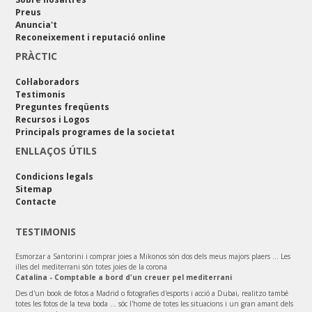
Preus
Anuncia't
Reconeixement i reputació online
PRÀCTIC
Col·laboradors
Testimonis
Preguntes freqüents
Recursos i Logos
Principals programes de la societat
ENLLAÇOS ÚTILS
Condicions legals
Sitemap
Contacte
TESTIMONIS
Esmorzar a Santorini i comprar joies a Mikonos són dos dels meus majors plaers ... Les
illes del mediterrani són totes joies de la corona
Catalina - Comptable a bord d'un creuer pel mediterrani
Des d'un book de fotos a Madrid o fotografies d'esports i acció a Dubai, realitzo també
totes les fotos de la teva boda ... sóc l'home de totes les situacions i un gran amant dels