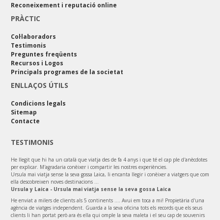
Reconeixement i reputació online
PRÀCTIC
Col·laboradors
Testimonis
Preguntes freqüents
Recursos i Logos
Principals programes de la societat
ENLLAÇOS ÚTILS
Condicions legals
Sitemap
Contacte
TESTIMONIS
He llegit que hi ha un català que viatja des de fa 4 anys i que té el cap ple d'anècdotes
per explicar. M'agradaria conèixer i compartir les nostres experiències.
Ursula mai viatja sense la seva gossa Laica, li encanta llegir i conèixer a viatgers que com
ella descobreixen noves destinacions ...
Ursula y Laica - Ursula mai viatja sense la seva gossa Laica
He enviat a milers de clients als 5 continents .... Avui em toca a mi! Propietària d'una
agència de viatges independent. Guarda a la seva oficina tots els records que els seus
clients li han portat però ara és ella qui omple la seva maleta i el seu cap de souvenirs