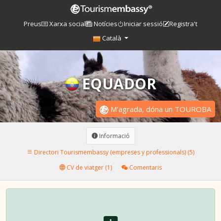
Preus
Xarxa social
Notícies
Iniciar sessió
Registra't
Català
EQUADOR
M'agrada, dóna un TOUROBA
Informació
Directori Tourismembassy (empreses y professionals) (5)
CV de viatger (1)
Comentaris