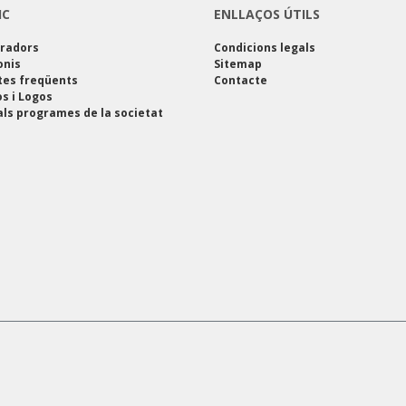
IC
ENLLAÇOS ÚTILS
oradors
Condicions legals
onis
Sitemap
tes freqüents
Contacte
s i Logos
als programes de la societat