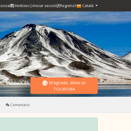
social
Notícies
Iniciar sessió
Registra't
Català
M'agrada, dóna un
TOUROBA
Comentaris