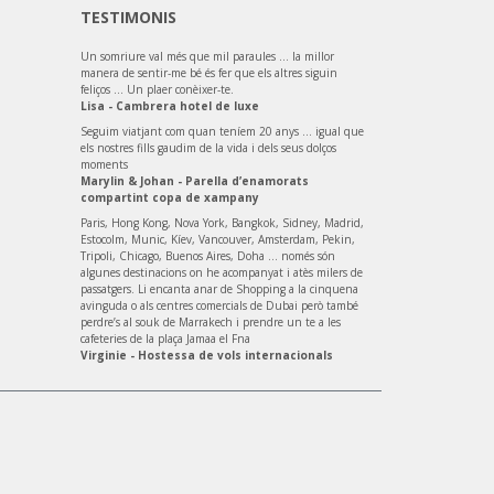
TESTIMONIS
Un somriure val més que mil paraules ... la millor
manera de sentir-me bé és fer que els altres siguin
feliços ... Un plaer conèixer-te.
Lisa - Cambrera hotel de luxe
Seguim viatjant com quan teníem 20 anys ... igual que
els nostres fills gaudim de la vida i dels seus dolços
moments
Marylin & Johan - Parella d’enamorats
compartint copa de xampany
Paris, Hong Kong, Nova York, Bangkok, Sidney, Madrid,
Estocolm, Munic, Kíev, Vancouver, Amsterdam, Pekin,
Tripoli, Chicago, Buenos Aires, Doha ... només són
algunes destinacions on he acompanyat i atès milers de
passatgers. Li encanta anar de Shopping a la cinquena
avinguda o als centres comercials de Dubai però també
perdre’s al souk de Marrakech i prendre un te a les
cafeteries de la plaça Jamaa el Fna
Virginie - Hostessa de vols internacionals