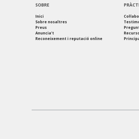
SOBRE
PRÀCT
Inici
Col·lab
Sobre nosaltres
Testim
Preus
Pregun
Anuncia't
Recurso
Reconeixement i reputació online
Princip