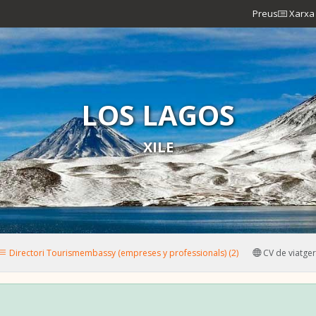
Preus
Xarxa 
LOS LAGOS
XILE
Directori Tourismembassy (empreses y professionals) (2)
CV de viatger