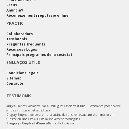
Preus
Anuncia't
Reconeixement i reputació online
PRÀCTIC
Col·laboradors
Testimonis
Preguntes freqüents
Recursos i Logos
Principals programes de la societat
ENLLAÇOS ÚTILS
Condicions legals
Sitemap
Contacte
TESTIMONIS
Anglès, Francès, Alemany, Italià, Portuguès i molt aviat Rus ... M'encanta poder parlar
amb els turistes en el seu idioma
Gregory Empleat temporal en una oficina de turisme i estudiant d'un màster en
turisme en una escola suïssa mundialment reconeguda.
Gregory - Empleat d'una oficina de turisme