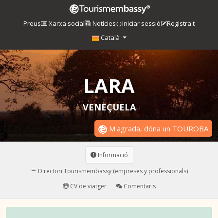
Preus
Xarxa social
Notícies
Iniciar sessió
Registra't
Català
LARA
VENEÇUELA
M'agrada, dóna un TOUROBA
Informació
Directori Tourismembassy (empreses y professionals)
CV de viatger
Comentaris