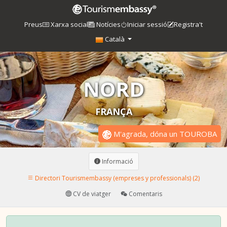
Preus
Xarxa social
Notícies
Iniciar sessió
Registra't
Català
NORD
FRANÇA
M'agrada, dóna un TOUROBA
Informació
Directori Tourismembassy (empreses y professionals) (2)
CV de viatger
Comentaris