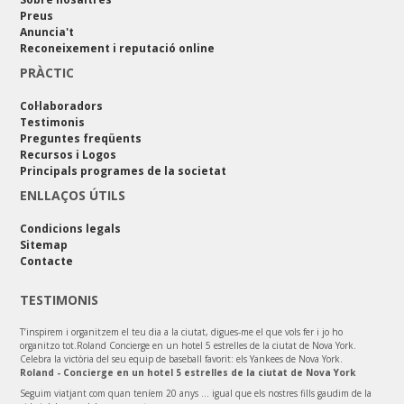
Preus
Anuncia't
Reconeixement i reputació online
PRÀCTIC
Col·laboradors
Testimonis
Preguntes freqüents
Recursos i Logos
Principals programes de la societat
ENLLAÇOS ÚTILS
Condicions legals
Sitemap
Contacte
TESTIMONIS
T’inspirem i organitzem el teu dia a la ciutat, digues-me el que vols fer i jo ho
organitzo tot.Roland Concierge en un hotel 5 estrelles de la ciutat de Nova York.
Celebra la victòria del seu equip de baseball favorit: els Yankees de Nova York.
Roland - Concierge en un hotel 5 estrelles de la ciutat de Nova York
Seguim viatjant com quan teníem 20 anys ... igual que els nostres fills gaudim de la