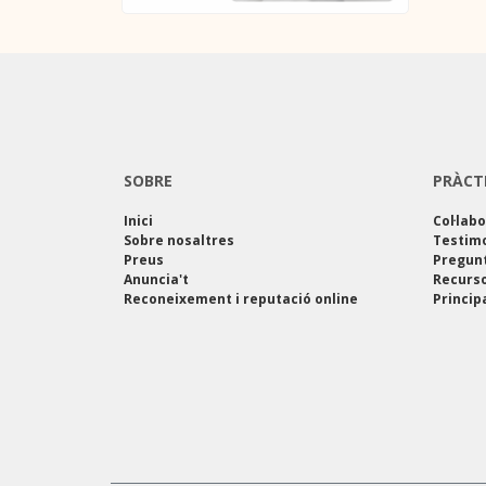
SOBRE
PRÀCT
Inici
Col·lab
Sobre nosaltres
Testim
Preus
Pregun
Anuncia't
Recurso
Reconeixement i reputació online
Princip