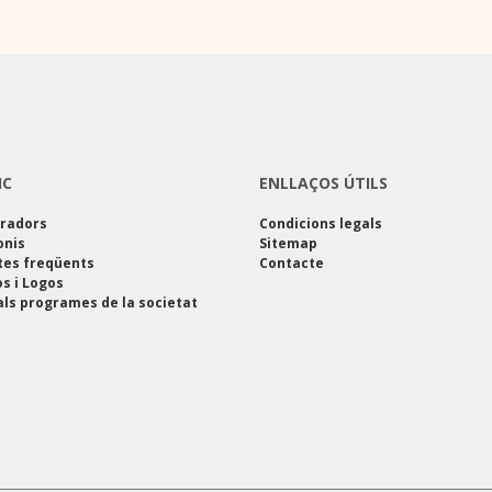
IC
ENLLAÇOS ÚTILS
oradors
Condicions legals
onis
Sitemap
tes freqüents
Contacte
s i Logos
als programes de la societat