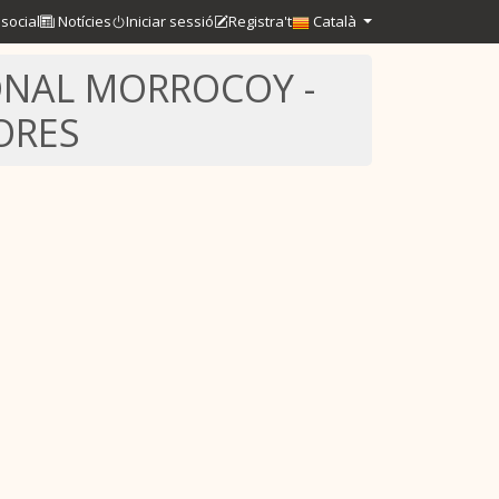
social
Notícies
Iniciar sessió
Registra't
Català
ONAL MORROCOY -
ORES