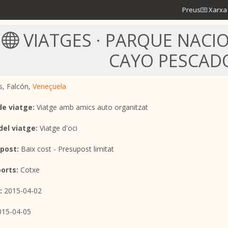
Preus
Xarxa 
VIATGES · PARQUE NACI
CAYO PESCAD
s, Falcón,
Veneçuela
de viatge:
Viatge amb amics auto organitzat
del viatge:
Viatge d'oci
post:
Baix cost - Presupost limitat
orts:
Cotxe
:
2015-04-02
15-04-05