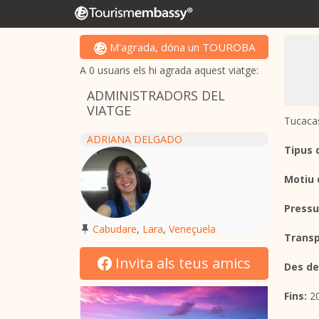
M'agrada, dóna un TOUROBA
A 0 usuaris els hi agrada aquest viatge:
ADMINISTRADORS DEL
VIATGE
Tucaca
ADRIANA DELGADO
Tipus 
Motiu 
Pressu
Cabudare
,
Lara
,
Veneçuela
Transp
Invita als teus amics
Des de
Fins:
20