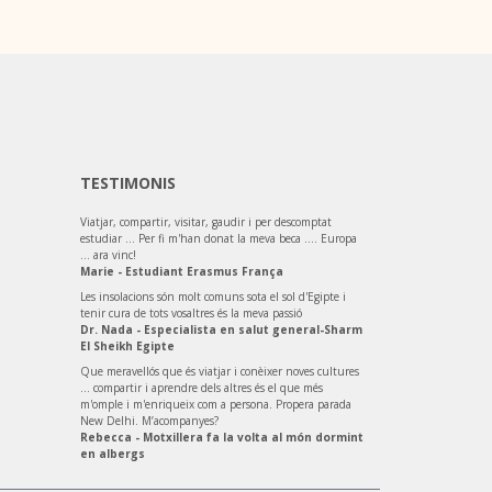
TESTIMONIS
Viatjar, compartir, visitar, gaudir i per descomptat
estudiar ... Per fi m'han donat la meva beca .... Europa
... ara vinc!
Marie - Estudiant Erasmus França
Les insolacions són molt comuns sota el sol d'Egipte i
tenir cura de tots vosaltres és la meva passió
Dr. Nada - Especialista en salut general-Sharm
El Sheikh Egipte
Que meravellós que és viatjar i conèixer noves cultures
... compartir i aprendre dels altres és el que més
m'omple i m'enriqueix com a persona. Propera parada
New Delhi. M’acompanyes?
Rebecca - Motxillera fa la volta al món dormint
en albergs