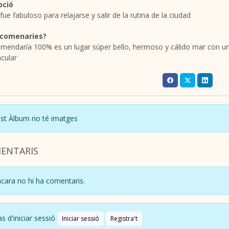
pció
 fue fabuloso para relajarse y salir de la rutina de la ciudad
ecomenaries?
mendaría 100% es un lugar súper bello, hermoso y cálido mar con u
cular
st Àlbum no té imatges
ENTARIS
cara no hi ha comentaris.
s d'iniciar sessió
Iniciar sessió
Registra't