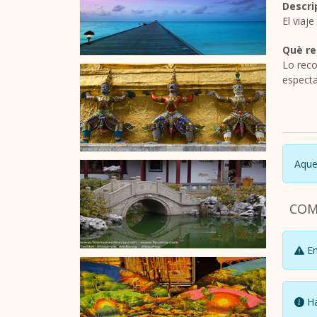
Descri
El viaje
Què r
Lo reco
especta
Aque
COM
En
Ha