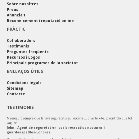
Sobre nosaltres
Preus
Anuncia't
Reconeixement i reputació online
PRÀCTIC
Col·laboradors
Testimonis
Preguntes freqüents
Recursos i Logos
Principals programes de la societat
ENLLAÇOS ÚTILS
Condicions legals
Sitemap
Contacte
TESTIMONIS
M’asseguro sempre que la teva seguretat sigui òptima ... diverteix-te, jo controlo que tot
vagi bé ...
John - Agent de seguretat en locals recreatius nocturns i
guardaespatlles-Londres.