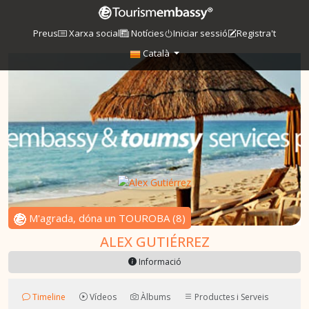
Preus
Xarxa social
Notícies
Iniciar sessió
Registra't
Català
M'agrada, dóna un TOUROBA
(
8
)
ALEX GUTIÉRREZ
Informació
Timeline
Vídeos
Àlbums
Productes i Serveis