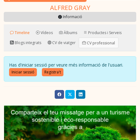
ALFRED GRAY
Informació
Timeline
Vídeos
Àlbums
Productes i Serveis
Blogs integrats
CV de viatger
CV professional
Has d'iniciar sessió per veure més informació de l'usuari.
Iniciar sessió
Registra't