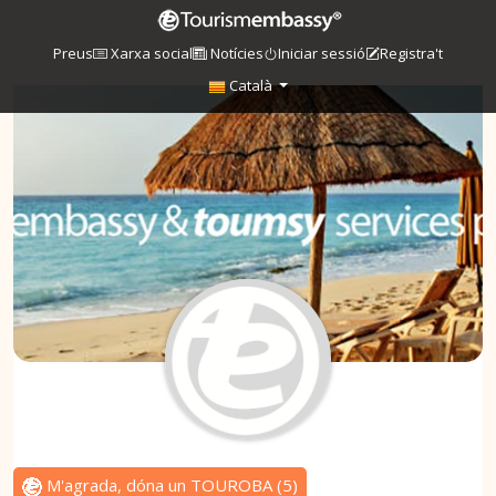
Preus
Xarxa social
Notícies
Iniciar sessió
Registra't
Català
M'agrada, dóna un TOUROBA
(
5
)