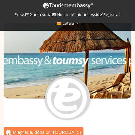
Preus
Xarxa social
Notícies
Iniciar sessió
Registra't
Català
M'agrada, dóna un TOUROBA
(
5
)