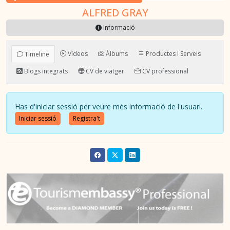
ALFRED GRAY
Informació
Vídeos
Àlbums
Productes i Serveis
Timeline
Blogs integrats
CV de viatger
CV professional
Has d'iniciar sessió per veure més informació de l'usuari.
Iniciar sessió
Registra't