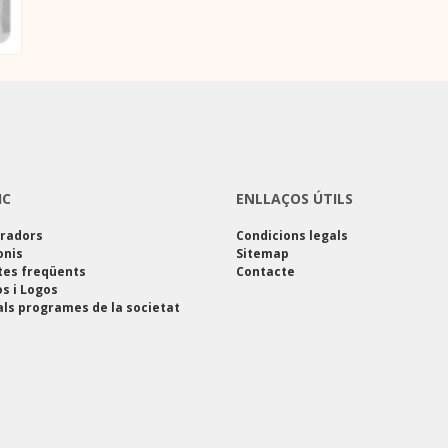
IC
ENLLAÇOS ÚTILS
oradors
Condicions legals
onis
Sitemap
tes freqüents
Contacte
s i Logos
als programes de la societat