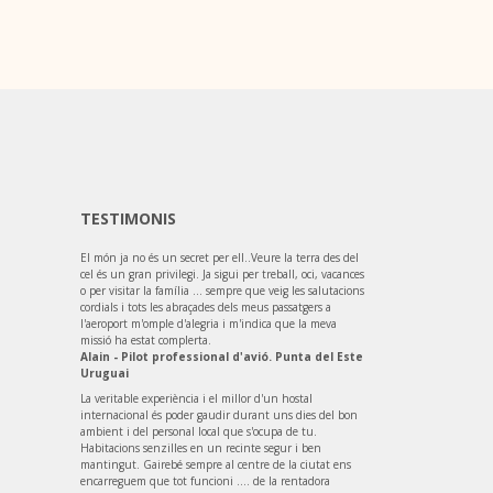
TESTIMONIS
El món ja no és un secret per ell..Veure la terra des del
cel és un gran privilegi. Ja sigui per treball, oci, vacances
o per visitar la família ... sempre que veig les salutacions
cordials i tots les abraçades dels meus passatgers a
l'aeroport m'omple d'alegria i m'indica que la meva
missió ha estat complerta.
Alain - Pilot professional d'avió. Punta del Este
Uruguai
La veritable experiència i el millor d'un hostal
internacional és poder gaudir durant uns dies del bon
ambient i del personal local que s'ocupa de tu.
Habitacions senzilles en un recinte segur i ben
mantingut. Gairebé sempre al centre de la ciutat ens
encarreguem que tot funcioni .... de la rentadora