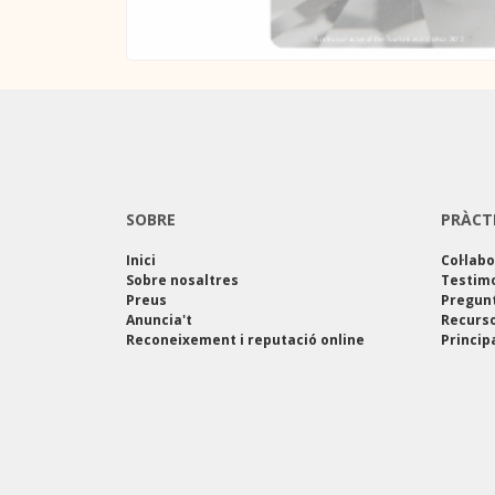
SOBRE
PRÀCT
Inici
Col·lab
Sobre nosaltres
Testim
Preus
Pregun
Anuncia't
Recurso
Reconeixement i reputació online
Princip