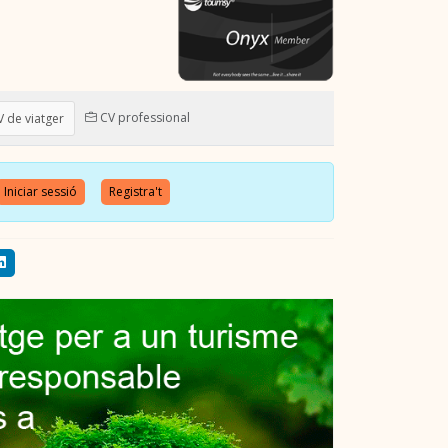
CV professional
 de viatger
Iniciar sessió
Registra't