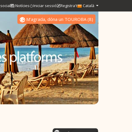
social
Notícies
Iniciar sessió
Registra't
Català
M'agrada, dóna un TOUROBA
(
8
)