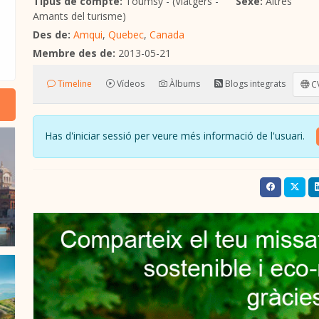
Tipus de compte:
Toumsy - (Viatgers -
Sexe:
Altres
Amants del turisme)
Des de:
Amqui
,
Quebec
,
Canada
Membre des de:
2013-05-21
Timeline
Vídeos
Àlbums
Blogs integrats
CV
Has d'iniciar sessió per veure més informació de l'usuari.