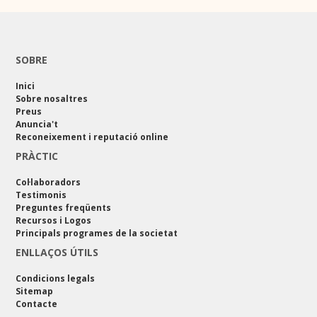
SOBRE
Inici
Sobre nosaltres
Preus
Anuncia't
Reconeixement i reputació online
PRÀCTIC
Col·laboradors
Testimonis
Preguntes freqüents
Recursos i Logos
Principals programes de la societat
ENLLAÇOS ÚTILS
Condicions legals
Sitemap
Contacte