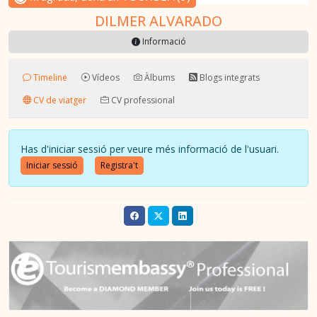
DILMER ALVARADO
Informació
Timeline
Vídeos
Àlbums
Blogs integrats
CV de viatger
CV professional
Has d'iniciar sessió per veure més informació de l'usuari.
Iniciar sessió
Registra't