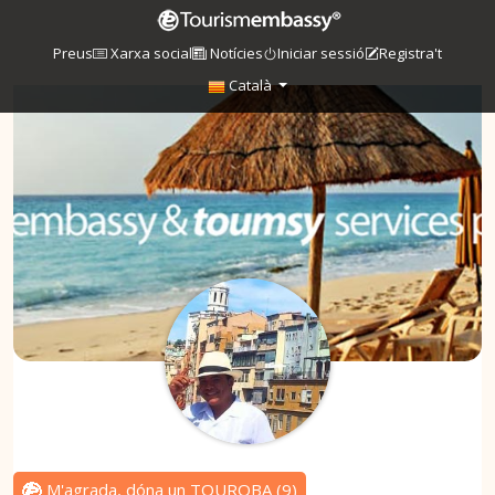
Preus
Xarxa social
Notícies
Iniciar sessió
Registra't
Català
M'agrada, dóna un TOUROBA
(
9
)