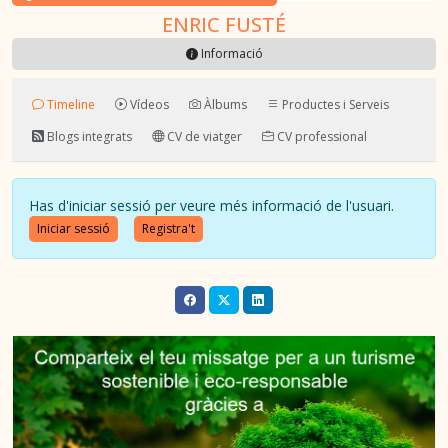
ENRIC FUSTÉ
Informació
Timeline
Vídeos
Àlbums
Productes i Serveis
Blogs integrats
CV de viatger
CV professional
Has d'iniciar sessió per veure més informació de l'usuari.
Iniciar sessió
Registra't