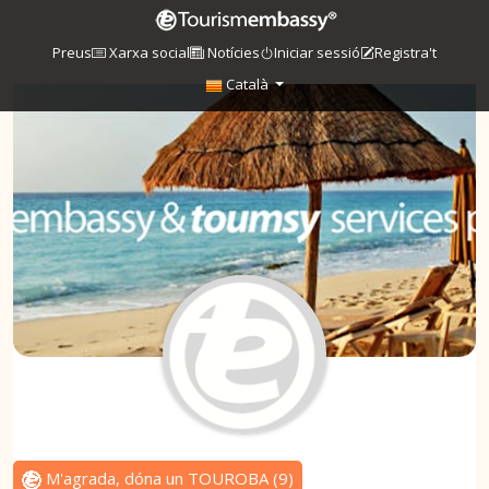
Preus
Xarxa social
Notícies
Iniciar sessió
Registra't
Català
M'agrada, dóna un TOUROBA
(
9
)