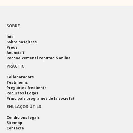
SOBRE
Inici
Sobre nosaltres
Preus
Anuncia't
Reconeixement i reputació online
PRÀCTIC
Col·laboradors
Testimonis
Preguntes freqüents
Recursos i Logos
Principals programes de la societat
ENLLAÇOS ÚTILS
Condicions legals
Sitemap
Contacte