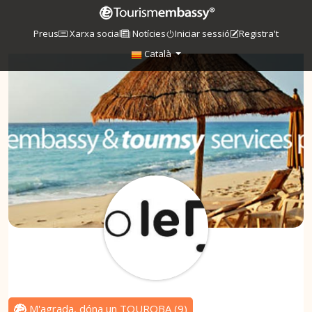
Preus
Xarxa social
Notícies
Iniciar sessió
Registra't
Català
M'agrada, dóna un TOUROBA
(
9
)