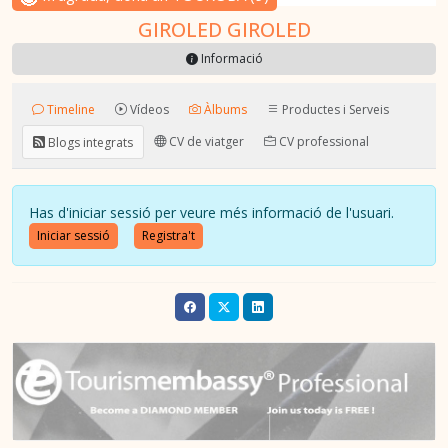
GIROLED GIROLED
Informació
Timeline
Vídeos
Àlbums
Productes i Serveis
CV de viatger
CV professional
Blogs integrats
Has d'iniciar sessió per veure més informació de l'usuari.
Iniciar sessió
Registra't