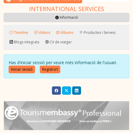
INTERNATIONAL SERVICES
Informació
Timeline
Vídeos
Àlbums
Productes i Serveis
Blogs integrats
CV de viatger
Has d'iniciar sessió per veure més informació de l'usuari.
Iniciar sessió
Registra't