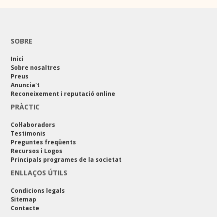
SOBRE
Inici
Sobre nosaltres
Preus
Anuncia't
Reconeixement i reputació online
PRÀCTIC
Col·laboradors
Testimonis
Preguntes freqüents
Recursos i Logos
Principals programes de la societat
ENLLAÇOS ÚTILS
Condicions legals
Sitemap
Contacte