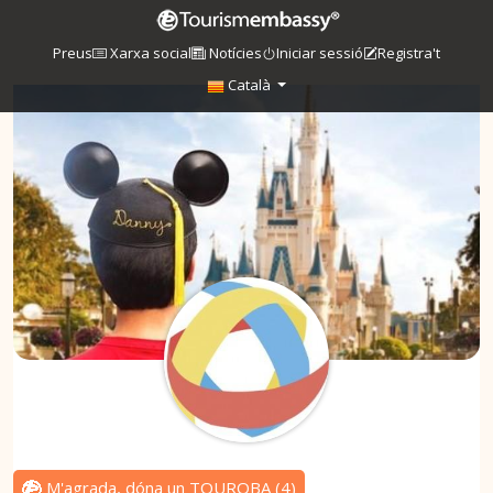
Preus
Xarxa social
Notícies
Iniciar sessió
Registra't
Català
M'agrada, dóna un TOUROBA
(
4
)