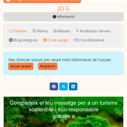
JO G
Informació
Timeline
Vídeos
Àlbums
Productes i Serveis
Blogs integrats
CV de viatger
CV professional
Has d'iniciar sessió per veure més informació de l'usuari.
Iniciar sessió
Registra't