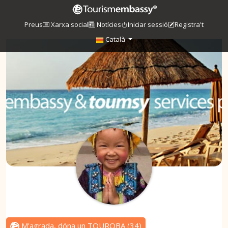
Preus
Xarxa social
Notícies
Iniciar sessió
Registra't
Català
M'agrada, dóna un TOUROBA
(
34
)