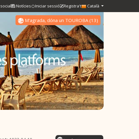
social
Notícies
Iniciar sessió
Registra't
Català
M'agrada, dóna un TOUROBA
(
13
)