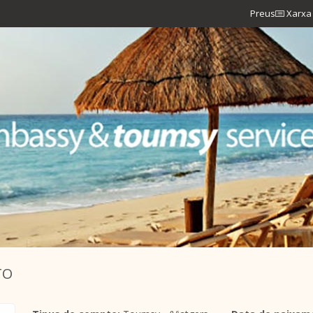
Preus
Xarxa 
TO