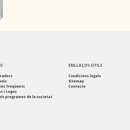
IC
ENLLAÇOS ÚTILS
oradors
Condicions legals
onis
Sitemap
tes freqüents
Contacte
s i Logos
als programes de la societat