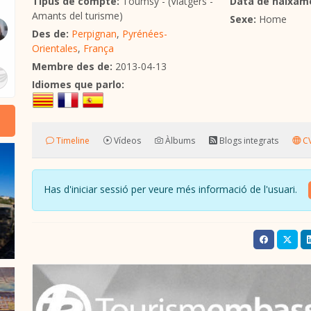
Tipus de compte:
Toumsy - (Viatgers -
Data de naixam
Amants del turisme)
Sexe:
Home
Des de:
Perpignan
,
Pyrénées-
Orientales
,
França
Membre des de:
2013-04-13
Idiomes que parlo:
Timeline
Vídeos
Àlbums
Blogs integrats
CV
Has d'iniciar sessió per veure més informació de l'usuari.