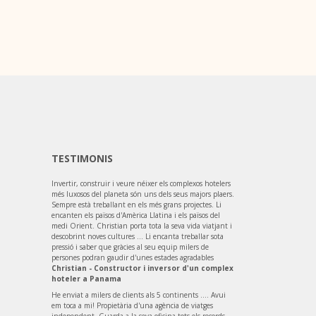
TESTIMONIS
Invertir, construir i veure néixer els complexos hotelers
més luxosos del planeta són uns dels seus majors plaers.
Sempre està treballant en els més grans projectes. Li
encanten els països d'Amèrica Llatina i els països del
medi Orient. Christian porta tota la seva vida viatjant i
descobrint noves cultures ... Li encanta treballar sota
pressió i saber que gràcies al seu equip milers de
persones podran gaudir d'unes estades agradables
Christian - Constructor i inversor d'un complex
hoteler a Panama
He enviat a milers de clients als 5 continents .... Avui
em toca a mi! Propietària d'una agència de viatges