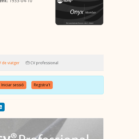
ent:
1933-04-10
 de viatger
CV professional
Iniciar sessió
Registra't