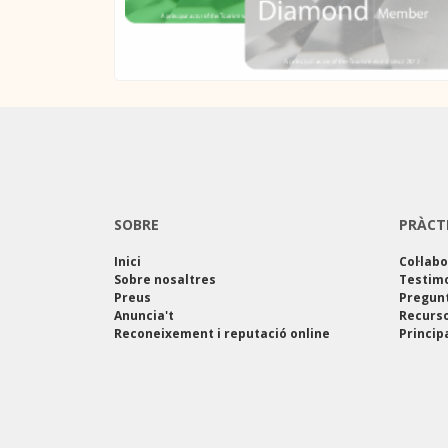
SOBRE
PRÀCT
Inici
Col·lab
Sobre nosaltres
Testim
Preus
Pregun
Anuncia't
Recurso
Reconeixement i reputació online
Princip