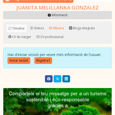
JUANITA MELILLANKA GONZALEZ
Informació
Vídeos
Àlbums
Blogs integrats
Timeline
CV de viatger
CV professional
Has d'iniciar sessió per veure més informació de l'usuari.
Iniciar sessió
Registra't