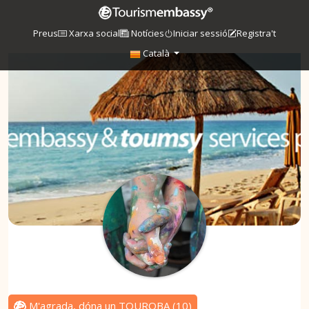
Preus
Xarxa social
Notícies
Iniciar sessió
Registra't
Català
M'agrada, dóna un TOUROBA
(
10
)