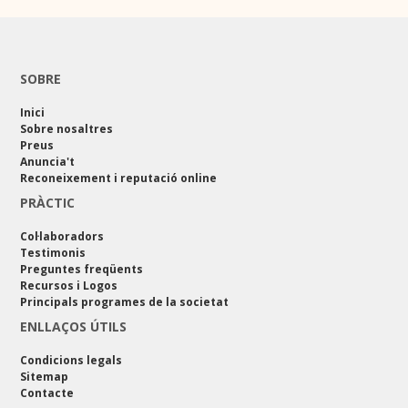
SOBRE
Inici
Sobre nosaltres
Preus
Anuncia't
Reconeixement i reputació online
PRÀCTIC
Col·laboradors
Testimonis
Preguntes freqüents
Recursos i Logos
Principals programes de la societat
ENLLAÇOS ÚTILS
Condicions legals
Sitemap
Contacte