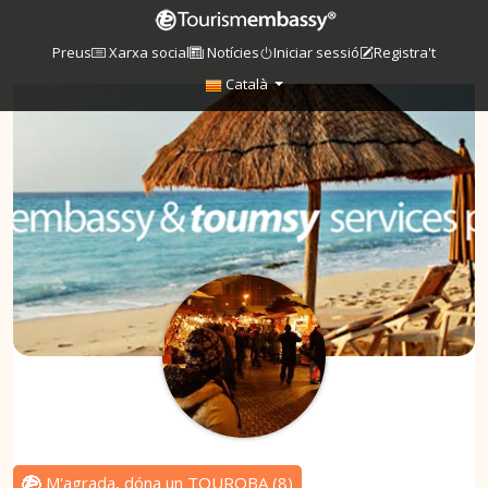
Preus
Xarxa social
Notícies
Iniciar sessió
Registra't
Català
M'agrada, dóna un TOUROBA
(
8
)