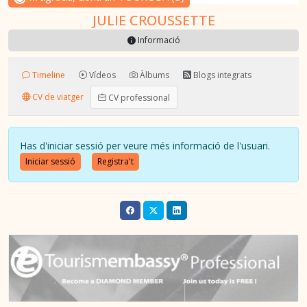
JULIE CROUSSETTE
Informació
Timeline
Vídeos
Àlbums
Blogs integrats
CV de viatger
CV professional
Has d'iniciar sessió per veure més informació de l'usuari.
Iniciar sessió
Registra't