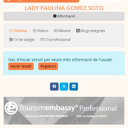
LADY PAULINA GOMEZ SOTO
Informació
Timeline
Vídeos
Àlbums
Blogs integrats
CV de viatger
CV professional
Has d'iniciar sessió per veure més informació de l'usuari.
Iniciar sessió
Registra't