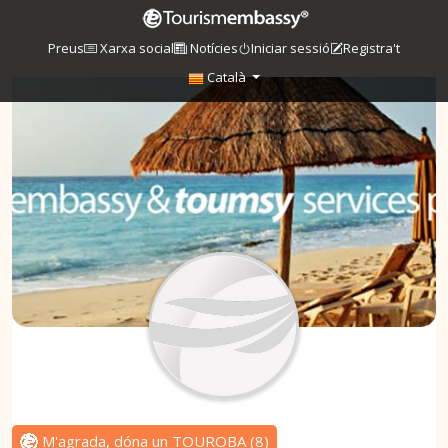
Preus
Xarxa social
Notícies
Iniciar sessió
Registra't
Català
M'agrada, dóna un TOUROBA
(
8
)