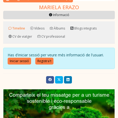
MARIELA ERAZO
Informació
Timeline
Vídeos
Àlbums
Blogs integrats
CV de viatger
CV professional
Has d'iniciar sessió per veure més informació de l'usuari.
Iniciar sessió
Registra't