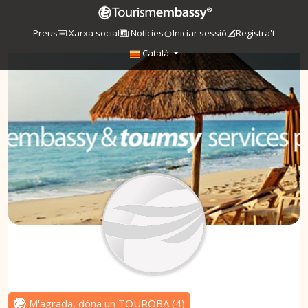
Preus
Xarxa social
Notícies
Iniciar sessió
Registra't
Català
M'agrada, dóna un TOUROBA
(
4
)