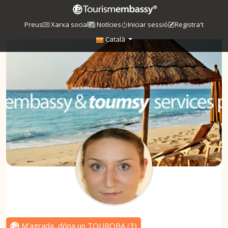
Preus
Xarxa social
Notícies
Iniciar sessió
Registra't
Català
M'agrada, dóna un TOUROBA
(
3
)