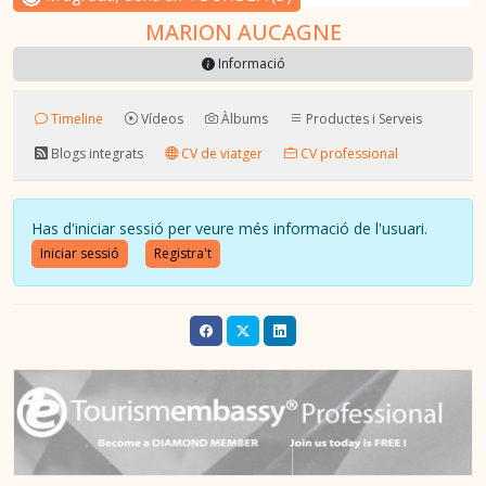
MARION AUCAGNE
Informació
Timeline
Vídeos
Àlbums
Productes i Serveis
Blogs integrats
CV de viatger
CV professional
Has d'iniciar sessió per veure més informació de l'usuari.
Iniciar sessió
Registra't