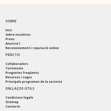
SOBRE
Inici
Sobre nosaltres
Preus
Anuncia't
Reconeixement i reputació online
PRÀCTIC
Col·laboradors
Testimonis
Preguntes freqüents
Recursos i Logos
Principals programes de la societat
ENLLAÇOS ÚTILS
Condicions legals
Sitemap
Contacte