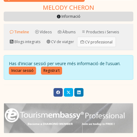
MELODY CHERON
Informació
Timeline
Vídeos
Àlbums
Productes i Serveis
Blogs integrats
CV de viatger
CV professional
Has d'iniciar sessió per veure més informació de l'usuari.
Iniciar sessió
Registra't