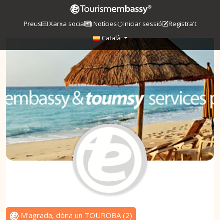
Preus
Xarxa social
Notícies
Iniciar sessió
Registra't
Català
M'agrada, dóna un TOUROBA
(
2
)