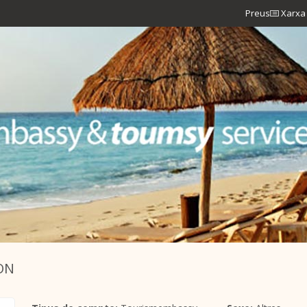
Preus
Xarxa 
ON