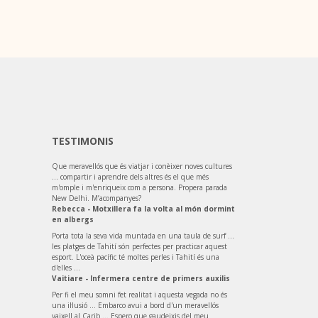
TESTIMONIS
Que meravellós que és viatjar i conèixer noves cultures
... compartir i aprendre dels altres és el que més
m'omple i m'enriqueix com a persona. Propera parada
New Delhi. M’acompanyes?
Rebecca - Motxillera fa la volta al món dormint
en albergs
Porta tota la seva vida muntada en una taula de surf ...
les platges de Tahití són perfectes per practicar aquest
esport. L'oceà pacífic té moltes perles i Tahití és una
d'elles ...
Vaitiare - Infermera centre de primers auxilis
Per fi el meu somni fet realitat i aquesta vegada no és
una il·lusió ... Embarco avui a bord d'un meravellós
vaixell al Carib ... Espero que gaudeixis del meu