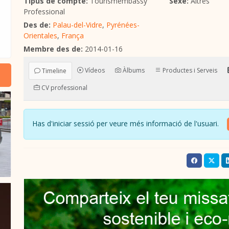
Tipus de compte:
Tourismembassy
Sexe:
Altres
Professional
Des de:
Palau-del-Vidre
,
Pyrénées-
Orientales
,
França
Membre des de:
2014-01-16
Vídeos
Àlbums
Productes i Serveis
Timeline
CV professional
Has d'iniciar sessió per veure més informació de l'usuari.