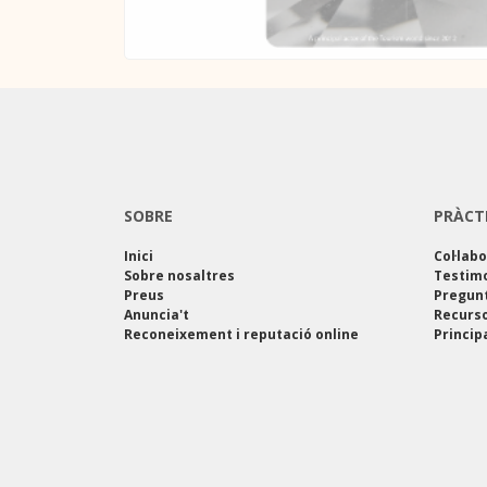
SOBRE
PRÀCT
Inici
Col·lab
Sobre nosaltres
Testim
Preus
Pregun
Anuncia't
Recurso
Reconeixement i reputació online
Princip