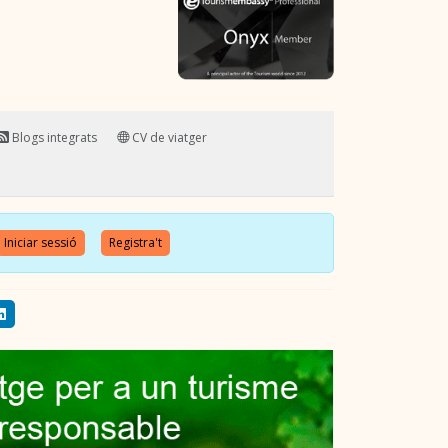
Blogs integrats
CV de viatger
Iniciar sessió
Registra't