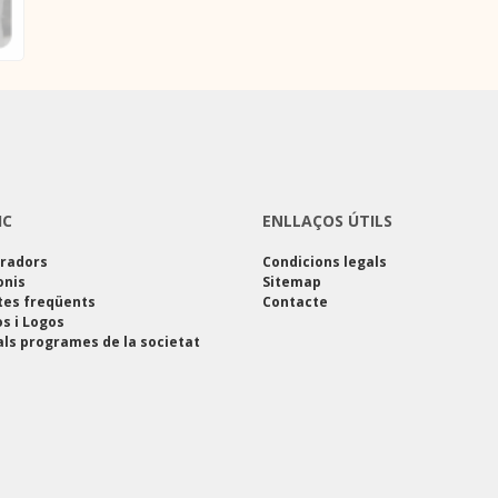
IC
ENLLAÇOS ÚTILS
oradors
Condicions legals
onis
Sitemap
tes freqüents
Contacte
s i Logos
als programes de la societat