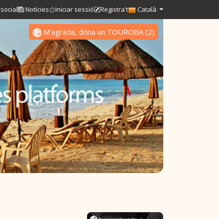
social
Notícies
Iniciar sessió
Registra't
Català
M'agrada, dóna un TOUROBA
(
2
)