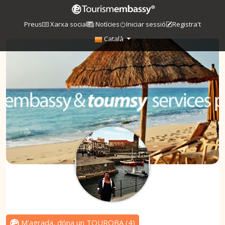
Preus
Xarxa social
Notícies
Iniciar sessió
Registra't
Català
M'agrada, dóna un TOUROBA
(
4
)