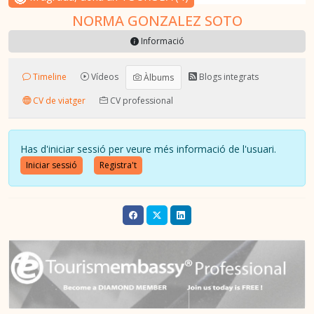
NORMA GONZALEZ SOTO
Informació
Timeline
Vídeos
Blogs integrats
Àlbums
CV de viatger
CV professional
Has d'iniciar sessió per veure més informació de l'usuari.
Iniciar sessió
Registra't