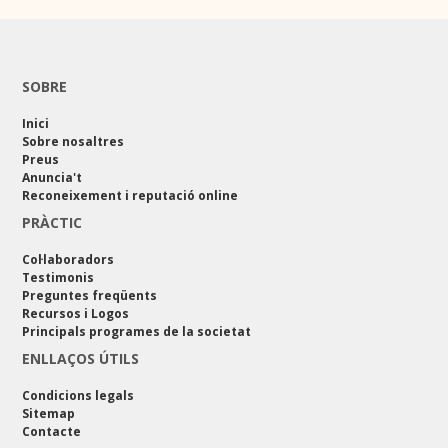
SOBRE
Inici
Sobre nosaltres
Preus
Anuncia't
Reconeixement i reputació online
PRÀCTIC
Col·laboradors
Testimonis
Preguntes freqüents
Recursos i Logos
Principals programes de la societat
ENLLAÇOS ÚTILS
Condicions legals
Sitemap
Contacte