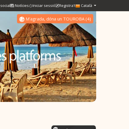
social
Notícies
Iniciar sessió
Registra't
Català
M'agrada, dóna un TOUROBA
(
4
)