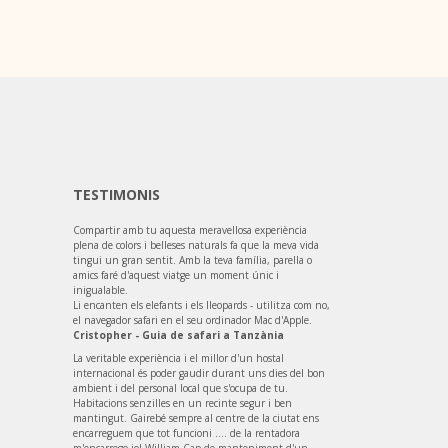
TESTIMONIS
Compartir amb tu aquesta meravellosa experiència
plena de colors i belleses naturals fa que la meva vida
tingui un gran sentit. Amb la teva família, parella o
amics faré d'aquest viatge un moment únic i
inigualable.
Li encanten els elefants i els lleopards - utilitza com no,
el navegador safari en el seu ordinador Mac d'Apple.
Cristopher - Guia de safari a Tanzània
La veritable experiència i el millor d'un hostal
internacional és poder gaudir durant uns dies del bon
ambient i del personal local que s'ocupa de tu.
Habitacions senzilles en un recinte segur i ben
mantingut. Gairebé sempre al centre de la ciutat ens
encarreguem que tot funcioni .... de la rentadora