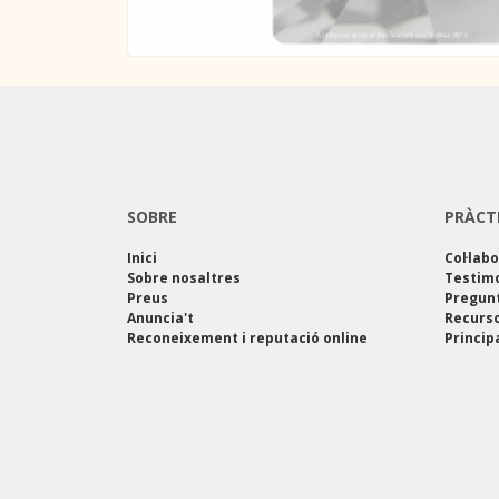
SOBRE
PRÀCT
Inici
Col·lab
Sobre nosaltres
Testim
Preus
Pregun
Anuncia't
Recurso
Reconeixement i reputació online
Princip