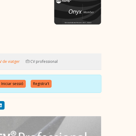
 de viatger
CV professional
Iniciar sessió
Registra't