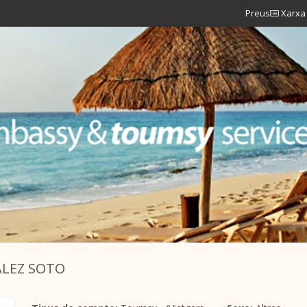
Preus
Xarxa 
LEZ SOTO