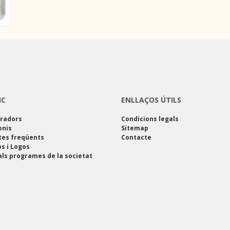
IC
ENLLAÇOS ÚTILS
oradors
Condicions legals
onis
Sitemap
tes freqüents
Contacte
s i Logos
als programes de la societat