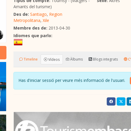
Tipus de compte:
Toumsy - (Viatgers -
Sexe:
Altres
Amants del turisme)
Des de:
Santiago
,
Region
Metropolitana
,
Xile
Membre des de:
2013-04-30
Idiomes que parlo:
Timeline
Àlbums
Blogs integrats
CV
Vídeos
Has d'iniciar sessió per veure més informació de l'usuari.