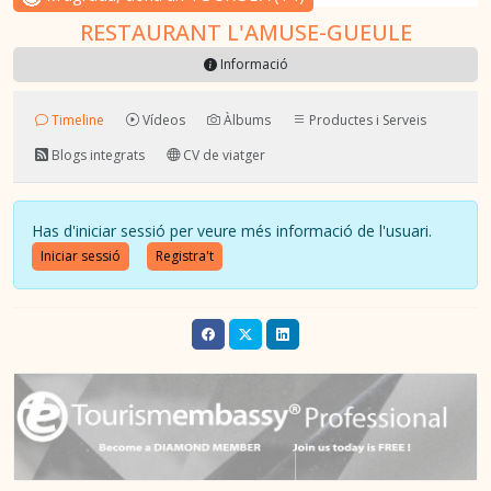
RESTAURANT L'AMUSE-GUEULE
Informació
Timeline
Vídeos
Àlbums
Productes i Serveis
Blogs integrats
CV de viatger
Has d'iniciar sessió per veure més informació de l'usuari.
Iniciar sessió
Registra't