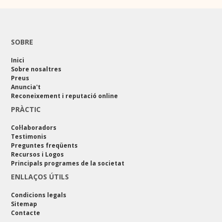
SOBRE
Inici
Sobre nosaltres
Preus
Anuncia't
Reconeixement i reputació online
PRÀCTIC
Col·laboradors
Testimonis
Preguntes freqüents
Recursos i Logos
Principals programes de la societat
ENLLAÇOS ÚTILS
Condicions legals
Sitemap
Contacte