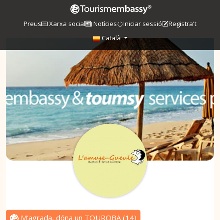
Preus
Xarxa social
Notícies
Iniciar sessió
Registra't
Català
M'agrada, dóna un TOUROBA
(
14
)