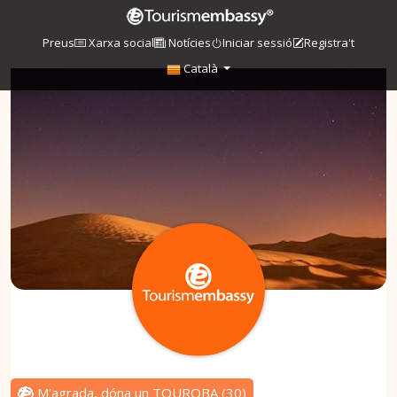
Preus
Xarxa social
Notícies
Iniciar sessió
Registra't
Català
M'agrada, dóna un TOUROBA
(
30
)