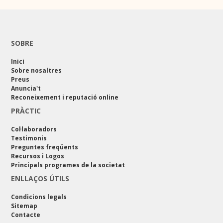
SOBRE
Inici
Sobre nosaltres
Preus
Anuncia't
Reconeixement i reputació online
PRÀCTIC
Col·laboradors
Testimonis
Preguntes freqüents
Recursos i Logos
Principals programes de la societat
ENLLAÇOS ÚTILS
Condicions legals
Sitemap
Contacte