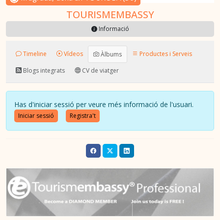
TOURISMEMBASSY
Informació
Timeline
Vídeos
Productes i Serveis
Àlbums
Blogs integrats
CV de viatger
Has d'iniciar sessió per veure més informació de l'usuari.
Iniciar sessió
Registra't