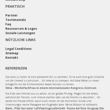
PRAKTISCH
Partner
Testimonials
Faq
Ressourcen & Logos
Soziale Leistungen
NÜTZLICHE LINKS
Legal Conditions
Sitemap
Kontakt
REFERENZEN
Das Auto zu teilen ist eine preiswerte Art zu verreisen. Es ist auch eine gute Initiative
um die Umwelt zu schützen... Ich liebe es zu trampen. Auf diese Weise zu reisen
ermöglicht mir die Einheimischen besser kennen zu lernen.
Silvia - Werbefachfrau in einem internationalen Kongress-Zentrum
Die Erde vom Himmel aus zu sehen, ist ein großes Privileg. Fliegen für die Arbeit,
während der Freizeit, zum Urlaub machen oder um die Familie zu besuchen... Ich
werde mit Freude erfüllt, wann auch immer ich die herzlichen Grüße und
Umarmungen meine Passagiere am Flughafen sehe. Meine Mission ist vollbracht.
Alain - Pilot bei einer Luftfahrtsgesellschaft. Punta del Este Uruguay Die