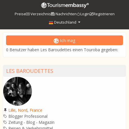
Preise
Verzeichnis
Nachrichten
Login
Registrieren
Deutschland
Ich mag
0 Benutzer haben Les Baroudettes einen Touroba gegeben:
LES BAROUDETTES
Lille
,
Nord
,
France
Blogger Professional
Zeitung - Blog - Magazin
Reisen & Verkehrsmittel