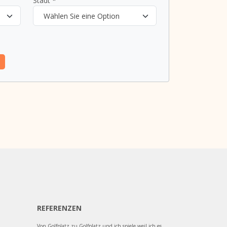
Stadt *
Wählen Sie eine Option
REFERENZEN
Von Golfplatz zu Golfplatz und ich spiele weil ich es