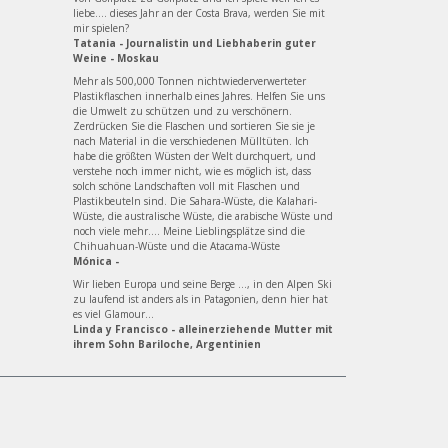
liebe.... dieses Jahr an der Costa Brava, werden Sie mit
mir spielen?
Tatania - Journalistin und Liebhaberin guter
Weine - Moskau
Mehr als 500,000 Tonnen nichtwiederverwerteter
Plastikflaschen innerhalb eines Jahres. Helfen Sie uns
die Umwelt zu schützen und zu verschönern.
Zerdrücken Sie die Flaschen und sortieren Sie sie je
nach Material in die verschiedenen Mülltüten. Ich
habe die größten Wüsten der Welt durchquert, und
verstehe noch immer nicht, wie es möglich ist, dass
solch schöne Landschaften voll mit Flaschen und
Plastikbeuteln sind. Die Sahara-Wüste, die Kalahari-
Wüste, die australische Wüste, die arabische Wüste und
noch viele mehr.... Meine Lieblingsplätze sind die
Chihuahuan-Wüste und die Atacama-Wüste
Mónica -
Wir lieben Europa und seine Berge ..., in den Alpen Ski
zu laufend ist anders als in Patagonien, denn hier hat
es viel Glamour...
Linda y Francisco - alleinerziehende Mutter mit
ihrem Sohn Bariloche, Argentinien