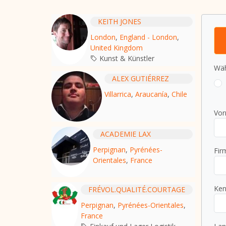
KEITH JONES
London
,
England - London
,
United Kingdom
Kunst & Künstler
Wäh
ALEX GUTIÉRREZ
Villarrica
,
Araucanía
,
Chile
Vor
ACADEMIE LAX
Perpignan
,
Pyrénées-
Fir
Orientales
,
France
Ken
FRÉVOL.QUALITÉ.COURTAGE
Perpignan
,
Pyrénées-Orientales
,
France