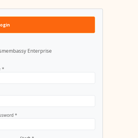
ogin
smembassy Enterprise
 *
ssword *