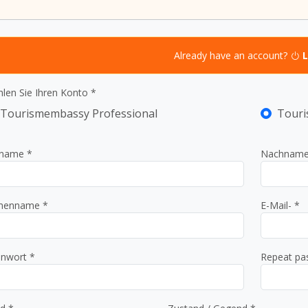
Already have an account?
L
len Sie Ihren Konto *
Tourismembassy Professional
Touri
name *
Nachname
menname *
E-Mail- *
nwort *
Repeat pa