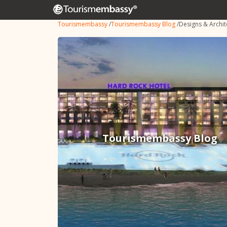
Tourismembassy
/
Tourismembassy Blog
/
Designs & Archit
Tourismembassy Blog