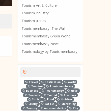
Tourism Art & Culture
Tourism industry
Tourism trends
Tourismembassy -The Wall
Tourismembassy Green World
Tourismembassy News
Tourismology by Tourismembassy
Travel
Destination
World
Tourism
Tourismembassy
Business
Tourismology
Hotel
Touroba
Tourist
Economy
Social
Food
Holidays
Luxury
Eat out
Marketing
Toumsy
Accommodation
City