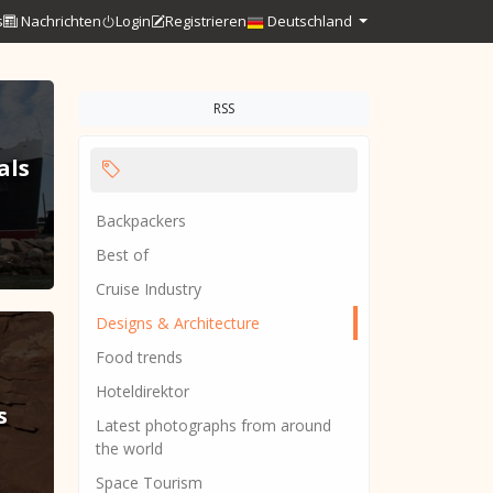
s
Nachrichten
Login
Registrieren
Deutschland
RSS
als
Backpackers
Best of
Cruise Industry
Designs & Architecture
Food trends
Hoteldirektor
s
Latest photographs from around
the world
Space Tourism