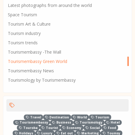
Latest photographs from around the world
Space Tourism
Tourism Art & Culture
Tourism industry
Tourism trends
Tourismembassy -The Wall
Tourismembassy Green World
Tourismembassy News
Tourismology by Tourismembassy
Travel
Destination
World
Tourism
Tourismembassy
Business
Tourismology
Hotel
Touroba
Tourist
Economy
Social
Food
Holidays
Luxury
Eat out
Marketing
Toumsy