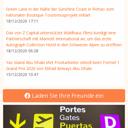
Green Lane in der Nähe der Sunshine Coast in Rizhao zum
nationalen Boutique-Tourismusprojekt erklärt
18/12/2020 17:11
Das von Z Capital unterstützte Waldhaus Flims kündigt eine
Partnerschaft mit Marriott International an, um das erste
Autograph Collection Hotel in den Schweizer Alpen zu eröffnen
18/12/2020 06:28
Yas Island Abu Dhabi ehrt Frontarbeiter stilvoll beim Formel 1
Grand Prix 2020 von Etihad Airways Abu Dhabi
15/12/2020 10:47
Laden Sie Ihre Freunde ein