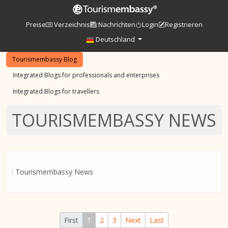
Preise
Verzeichnis
Nachrichten
Login
Registrieren
Deutschland
Tourismembassy Blog
Integrated Blogs for professionals and enterprises
Integrated Blogs for travellers
TOURISMEMBASSY NEWS
: Tourismembassy News
First
1
2
3
Next
Last