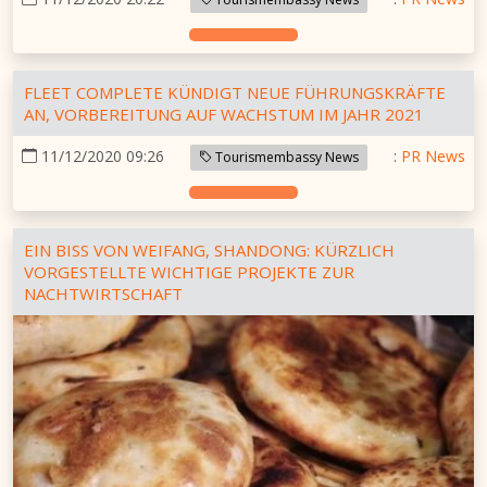
FLEET COMPLETE KÜNDIGT NEUE FÜHRUNGSKRÄFTE
AN, VORBEREITUNG AUF WACHSTUM IM JAHR 2021
11/12/2020 09:26
:
PR News
Tourismembassy News
EIN BISS VON WEIFANG, SHANDONG: KÜRZLICH
VORGESTELLTE WICHTIGE PROJEKTE ZUR
NACHTWIRTSCHAFT