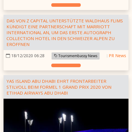
DAS VON Z CAPITAL UNTERSTÜTZTE WALDHAUS FLIMS
KÜNDIGT EINE PARTNERSCHAFT MIT MARRIOTT
INTERNATIONAL AN, UM DAS ERSTE AUTOGRAPH
COLLECTION HOTEL IN DEN SCHWEIZER ALPEN ZU
ERÖFFNEN
18/12/2020 06:28
:
PR News
Tourismembassy News
YAS ISLAND ABU DHABI EHRT FRONTARBEITER
STILVOLL BEIM FORMEL 1 GRAND PRIX 2020 VON
ETIHAD AIRWAYS ABU DHABI