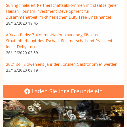
Suning finalisiert Partnerschaftsabkommen mit staatseigener
Hainan Tourism Investment Development für
Zusammenarbeit im chinesischen Duty-Free Einzelhandel
28/12/2020 19:45
African Parks: Zakouma-Nationalpark begrüßt das
Staatsoberhaupt des Tschad, Feldmarschall und Präsident
Idriss Deby Itno
26/12/2020 05:39
2021 soll Sloweniens Jahr der „Grünen Gastronomie" werden
23/12/2020 08:19
Laden Sie Ihre Freunde ein