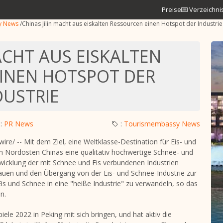
Preise
Verzeichni
y News
/
Chinas Jilin macht aus eiskalten Ressourcen einen Hotspot der Industrie
ACHT AUS EISKALTEN
INEN HOTSPOT DER
DUSTRIE
:
PR News
:
Tourismembassy News
e/ -- Mit dem Ziel, eine Weltklasse-Destination für Eis- und
 im Nordosten Chinas eine qualitativ hochwertige Schnee- und
twicklung der mit Schnee und Eis verbundenen Industrien
bauen und den Übergang von der Eis- und Schnee-Industrie zur
Eis und Schnee in eine "heiße Industrie" zu verwandeln, so das
n.
ele 2022 in Peking mit sich bringen, und hat aktiv die