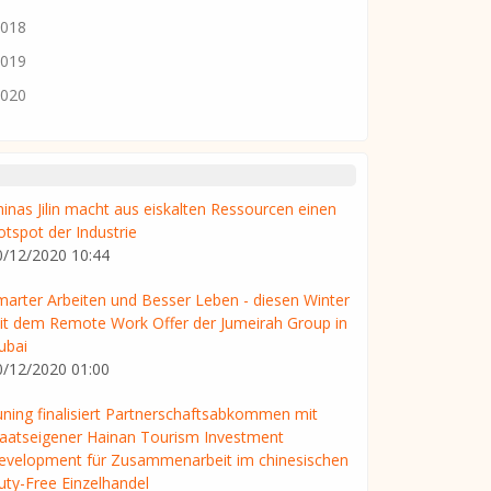
018
019
020
hinas Jilin macht aus eiskalten Ressourcen einen
otspot der Industrie
0/12/2020 10:44
marter Arbeiten und Besser Leben - diesen Winter
it dem Remote Work Offer der Jumeirah Group in
ubai
0/12/2020 01:00
uning finalisiert Partnerschaftsabkommen mit
taatseigener Hainan Tourism Investment
evelopment für Zusammenarbeit im chinesischen
uty-Free Einzelhandel