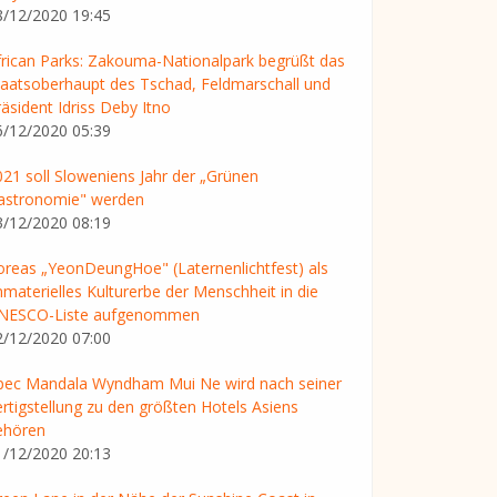
8/12/2020 19:45
frican Parks: Zakouma-Nationalpark begrüßt das
taatsoberhaupt des Tschad, Feldmarschall und
äsident Idriss Deby Itno
6/12/2020 05:39
021 soll Sloweniens Jahr der „Grünen
astronomie" werden
3/12/2020 08:19
oreas „YeonDeungHoe" (Laternenlichtfest) als
mmaterielles Kulturerbe der Menschheit in die
NESCO-Liste aufgenommen
2/12/2020 07:00
pec Mandala Wyndham Mui Ne wird nach seiner
ertigstellung zu den größten Hotels Asiens
ehören
1/12/2020 20:13