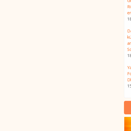
G
R
er
1
D
kü
a
S
1
Ya
F
D
1