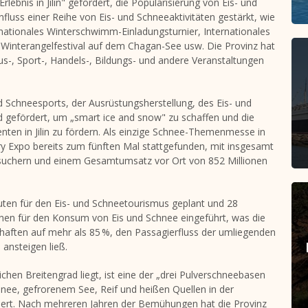
Erlebnis in
Jilin
" gefördert, die Popularisierung von Eis- und
fluss einer Reihe von Eis- und Schneeaktivitäten gestärkt, wie
l, nationales Winterschwimm-Einladungsturnier, Internationales
interangelfestival auf dem Chagan-See usw. Die Provinz hat
s-, Sport-, Handels-, Bildungs- und andere Veranstaltungen
 Schneesports, der Ausrüstungsherstellung, des Eis- und
 gefördert, um „smart ice and snow" zu schaffen und die
enten in
Jilin
zu fördern. Als einzige Schnee-Themenmesse in
stry Expo bereits zum fünften Mal stattgefunden, mit insgesamt
suchern und einem Gesamtumsatz vor Ort von 852 Millionen
ten für den Eis- und Schneetourismus geplant und 28
nen für den Konsum von Eis und Schnee eingeführt, was die
haften auf mehr als 85 %, den Passagierfluss der umliegenden
ansteigen ließ.
lichen Breitengrad liegt, ist eine der „drei Pulverschneebasen
chnee, gefrorenem See, Reif und heißen Quellen in der
riert. Nach mehreren Jahren der Bemühungen hat die Provinz