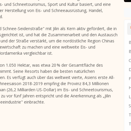
s- und Schneetourismus, Sport und Kultur basiert, und eine
 der Herstellung von Eis- und Schneeausrüstung, Handel,
d.
nd Schnee-Seidenstraße" mit
Jilin
als Kern aktiv gefördert, die in
gerichtet ist, und hat die Zusammenarbeit und den Austausch
 und der Straße verstärkt, um die nordöstliche Region Chinas
B
ewirtschaft zu machen und eine weltweite Eis- und
B
rdamerika vergleichbar ist.
C
von 1.050 Hektar, was etwa 20 % der Gesamtfläche des
D
immt. Seine Resorts haben die besten natürlichen
. Es verfügt auch über das weltweit vierte, Asiens erste All-
F
chneesaison 2018-2019 empfing die Provinz 84,3 Millionen
H
an (26,2 Milliarden US-Dollar) im Eis- und Schneetourismus,
u vor fünf Jahren entspricht und die Anerkennung als „Jilin
L
eeindustrie" einbrachte.
S
T
T