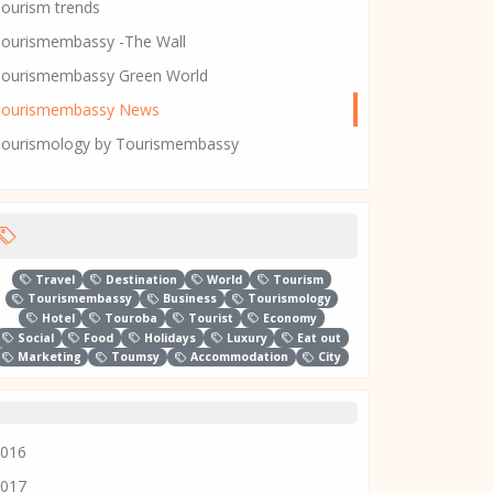
ourism trends
ourismembassy -The Wall
ourismembassy Green World
Tourismembassy News
ourismology by Tourismembassy
Travel
Destination
World
Tourism
Tourismembassy
Business
Tourismology
Hotel
Touroba
Tourist
Economy
Social
Food
Holidays
Luxury
Eat out
Marketing
Toumsy
Accommodation
City
016
017