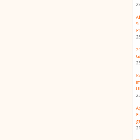
2
A
S
Pr
2
2
G
2
K
i
U
2
A
F
g
2