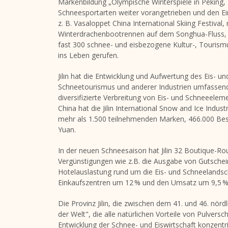
Markenbildung „Olympische Winterspiele in Peking, 
Schneesportarten weiter vorangetrieben und den Ein
z. B. Vasaloppet China International Skiing Festiva
Winterdrachenbootrennen auf dem Songhua-Fluss, W
fast 300 schnee- und eisbezogene Kultur-, Tourismu
ins Leben gerufen.
Jilin
hat die Entwicklung und Aufwertung des Eis- und
Schneetourismus und anderer Industrien umfassend
diversifizierte Verbreitung von Eis- und Schneeelem
China
hat die Jilin International Snow and Ice Indu
mehr als 1.500 teilnehmenden Marken, 466.000 Be
Yuan.
In der neuen Schneesaison hat
Jilin
32 Boutique-Rou
Vergünstigungen wie z.B. die Ausgabe von Gutschei
Hotelauslastung rund um die Eis- und Schneelandsc
Einkaufszentren um 12 % und den Umsatz um 9,5 % 
Die Provinz Jilin, die zwischen
dem 41
. und 46. nörd
der Welt", die alle natürlichen Vorteile von Pulvers
Entwicklung der Schnee- und Eiswirtschaft konzent