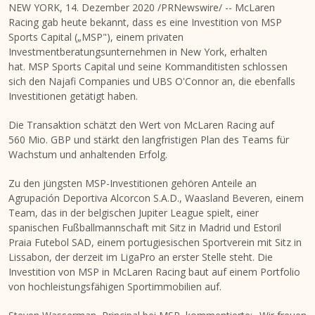
NEW YORK
, 14. Dezember 2020 /PRNewswire/ -- McLaren
Racing gab heute bekannt, dass es eine Investition von MSP
Sports Capital („MSP"), einem privaten
Investmentberatungsunternehmen in
New York
, erhalten
hat. MSP Sports Capital und seine Kommanditisten schlossen
sich den Najafi Companies und UBS O'Connor an, die ebenfalls
Investitionen getätigt haben.
Die Transaktion schätzt den Wert von McLaren Racing auf
560 Mio. GBP und stärkt den langfristigen Plan des Teams für
Wachstum und anhaltenden Erfolg.
Zu den jüngsten MSP-Investitionen gehören Anteile an
Agrupación Deportiva Alcorcon S.A.D., Waasland Beveren, einem
Team, das in der belgischen
Jupiter League
spielt, einer
spanischen Fußballmannschaft mit Sitz in
Madrid
und Estoril
Praia Futebol SAD, einem portugiesischen Sportverein mit Sitz in
Lissabon, der derzeit im LigaPro an erster Stelle steht. Die
Investition von MSP in McLaren Racing baut auf einem Portfolio
von hochleistungsfähigen Sportimmobilien auf.