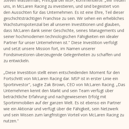
Steven Wasserman
, Principal bei MSP, kommentierte: „Wir freuen
uns, in McLaren Racing zu investieren, und sind begeistert von
den Aussichten für das Unternehmen. Es ist eine Ehre, Teil dieser
geschichtsträchtigen Franchise zu sein. Wir sehen ein erhebliches
Wachstumspotenzial bei all unseren Investitionen und glauben,
dass McLaren dank seiner Geschichte, seines Managements und
seiner hochmodernen technologischen Fähigkeiten ein idealer
Partner für unser Unternehmen ist." Diese Investition verfolgt
und setzt unsere
Mission
fort, im Namen unserer
Fondsinvestoren überzeugende Gelegenheiten zu schaffen und
zu entwickeln.
„Diese Investition stellt einen entscheidenden Moment für den
Fortschritt von McLaren Racing dar. MSP ist in erster Linie ein
Sportinvestor", sagte
Zak Brown
, CEO von McLaren Racing. „Das
Unternehmen kennt den Markt und sein Team verfügt über
beträchtliche Erfahrung und nachgewiesenen Erfolg mit
Sportimmobilien auf der ganzen Welt. Es ist ebenso ein Partner
wie ein Aktionär und verfügt über die Fähigkeit, sein Netzwerk
und sein Wissen zum langfristigen Vorteil von McLaren Racing zu
nutzen."