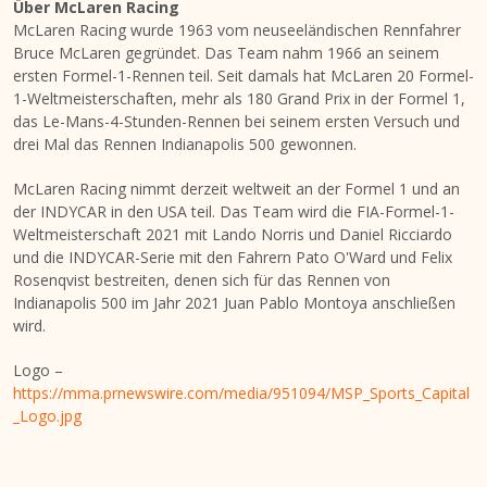
Über McLaren Racing
McLaren Racing wurde 1963 vom neuseeländischen Rennfahrer
Bruce McLaren gegründet. Das Team nahm 1966 an seinem
ersten Formel-1-Rennen teil. Seit damals hat McLaren 20 Formel-
1-Weltmeisterschaften, mehr als 180 Grand Prix in der Formel 1,
das Le-Mans-4-Stunden-Rennen bei seinem ersten Versuch und
drei Mal das Rennen Indianapolis 500 gewonnen.
McLaren Racing nimmt derzeit weltweit an der Formel 1 und an
der INDYCAR in den
USA
teil. Das Team wird die FIA-Formel-1-
Weltmeisterschaft 2021 mit
Lando Norris
und
Daniel Ricciardo
und die INDYCAR-Serie mit den Fahrern Pato O'Ward und
Felix
Rosenqvist
bestreiten, denen sich für das Rennen von
Indianapolis 500 im Jahr 2021
Juan Pablo Montoya
anschließen
wird.
Logo –
https://mma.prnewswire.com/media/951094/MSP_Sports_Capital
_Logo.jpg