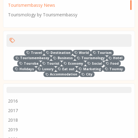
Tourismembassy News
Tourismology by Tourismembassy
Travel
Destination
World
Tourism
Tourismembassy
Business
Tourismology
Hotel
Touroba
Tourist
Economy
Social
Food
Holidays
Luxury
Eat out
Marketing
Toumsy
Accommodation
City
2016
2017
2018
2019