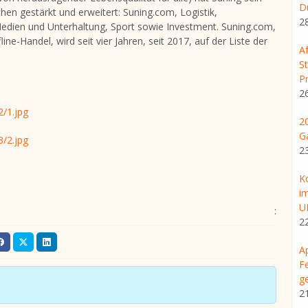
D
hen gestärkt und erweitert: Suning.com, Logistik,
2
Medien und Unterhaltung, Sport sowie Investment. Suning.com,
ne-Handel, wird seit vier Jahren, seit 2017, auf der Liste der
A
S
Pr
2
/1.jpg
2
G
/2.jpg
2
K
i
U
:
2
A
F
g
2