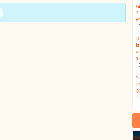
G
R
er
1
D
kü
a
S
1
Ya
F
D
1