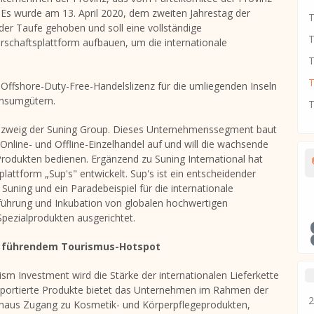
Es wurde am 13. April 2020, dem zweiten Jahrestag der
T
der Taufe gehoben und soll eine vollständige
T
rschaftsplattform aufbauen, um die internationale
T
 Offshore-Duty-Free-Handelslizenz für die umliegenden Inseln
onsumgütern.
T
äftszweig der Suning Group. Dieses Unternehmenssegment baut
 Online- und Offline-Einzelhandel auf und will die wachsende
rodukten bedienen. Ergänzend zu Suning International hat
lattform „Sup's" entwickelt. Sup's ist ein entscheidender
Suning und ein Paradebeispiel für die internationale
nführung und Inkubation von globalen hochwertigen
pezialprodukten ausgerichtet.
nas führendem Tourismus-Hotspot
m Investment wird die Stärke der internationalen Lieferkette
 importierte Produkte bietet das Unternehmen im Rahmen der
2
naus Zugang zu Kosmetik- und Körperpflegeprodukten,