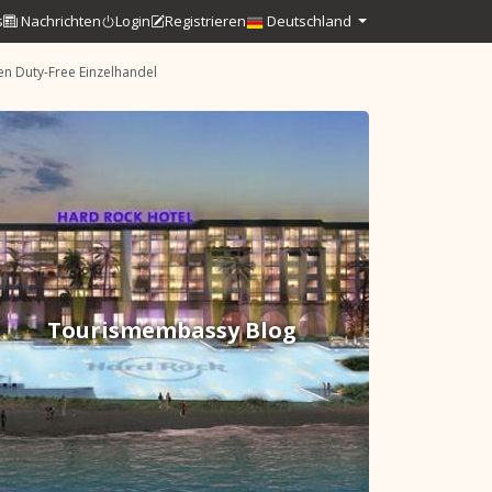
s
Nachrichten
Login
Registrieren
Deutschland
n Duty-Free Einzelhandel
Tourismembassy Blog