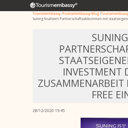
Tourismembassy
/
Tourismembassy Blog
/
Tourismembass
Suning finalisiert Partnerschaftsabkommen mit staatseig
SUNING 
PARTNERSCHA
STAATSEIGENE
INVESTMENT 
ZUSAMMENARBEIT I
FREE E
28/12/2020 19:45