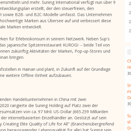
smitteln und mehr. Suning International verfügt nun über 9
2
twicklungsplan erstellt, der den steuerfreien, den
2
el sowie B2B- und B2C-Modelle umfasst. Das Unternehmen
 hochwertige Marken aus Übersee auf und verbessert diese
2
nale Marken entwickelt.
2
rken für Erlebniskonsum in seinem Netzwerk. Neben Sup's
das japanische Spitzenrestaurant KUROGI -- beide Teil von
önnen zukünftig Aktivitäten der Marken, Pop-up-Stores und
inan
bringen.
C
H
fsstellen in
Hainan
und plant, in Zukunft auf der Grundlage
3
e weitere Offline-Einheit aufzubauen.
S
m
D
hrenden Handelsunternehmen in
China
mit zwei
3
2020 rangierte die
Suning Holding
auf Platz zwei der
esumsätzen von ca. 97 Mrd. US-Dollar (665.259 Milliarden
S
er internetbasierten Einzelhändler an. Gestützt auf sein
s
 Creating Elite Quality of Life for All" (Branchenübergreifend
D
on herausragender Lebensqualität für alle) hat Suning sein