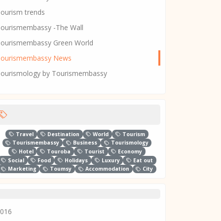
ourism trends
ourismembassy -The Wall
ourismembassy Green World
Tourismembassy News
ourismology by Tourismembassy
Travel
Destination
World
Tourism
Tourismembassy
Business
Tourismology
Hotel
Touroba
Tourist
Economy
Social
Food
Holidays
Luxury
Eat out
Marketing
Toumsy
Accommodation
City
016