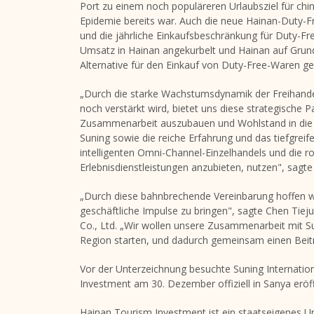
Port zu einem noch populäreren Urlaubsziel für chin
Epidemie bereits war. Auch die neue Hainan-Duty-Free
und die jährliche Einkaufsbeschränkung für Duty-Fr
Umsatz in
Hainan
angekurbelt und
Hainan
auf Grund
Alternative für den Einkauf von Duty-Free-Waren ge
„Durch die starke Wachstumsdynamik der Freihande
noch verstärkt wird, bietet uns diese strategische 
Zusammenarbeit auszubauen und Wohlstand in die Re
Suning sowie die reiche Erfahrung und das tiefgr
intelligenten Omni-Channel-Einzelhandels und die r
Erlebnisdienstleistungen anzubieten, nutzen", sagt
„Durch diese bahnbrechende Vereinbarung hoffen wi
geschäftliche Impulse zu bringen", sagte Chen Tie
Co., Ltd. „Wir wollen unsere Zusammenarbeit mit Su
Region starten, und dadurch gemeinsam einen Beitr
Vor der Unterzeichnung besuchte Suning Internati
Investment am 30. Dezember offiziell in Sanya eröf
Hainan Tourism Investment ist ein staatseigenes U