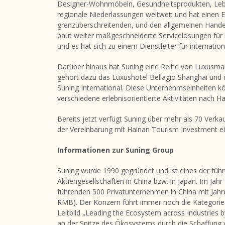
Designer-Wohnmöbeln, Gesundheitsprodukten, Leben
regionale Niederlassungen weltweit und hat einen En
grenzüberschreitenden, und den allgemeinen Hand
baut weiter maßgeschneiderte Servicelösungen für
und es hat sich zu einem Dienstleiter für internatio
Darüber hinaus hat Suning eine Reihe von Luxusma
gehört dazu das Luxushotel Bellagio Shanghai und 
Suning International. Diese Unternehmseinheiten k
verschiedene erlebnisorientierte Aktivitäten nach
Ha
Bereits jetzt verfügt Suning über mehr als 70 Verkau
der Vereinbarung mit Hainan Tourism Investment ein
Informationen zur Suning Group
Suning wurde 1990 gegründet und ist eines der fü
Aktiengesellschaften in
China
bzw. in
Japan
.
Im Jahr
führenden 500 Privatunternehmen in
China
mit Jahr
RMB). Der Konzern führt immer noch die Kategorie d
Leitbild „Leading the Ecosystem across Industries by
an der Spitze des Ökosystems durch die Schaffung v