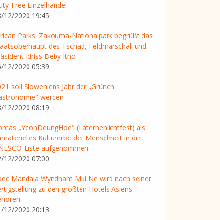
uty-Free Einzelhandel
8/12/2020 19:45
frican Parks: Zakouma-Nationalpark begrüßt das
taatsoberhaupt des Tschad, Feldmarschall und
äsident Idriss Deby Itno
6/12/2020 05:39
021 soll Sloweniens Jahr der „Grünen
astronomie" werden
3/12/2020 08:19
oreas „YeonDeungHoe" (Laternenlichtfest) als
mmaterielles Kulturerbe der Menschheit in die
NESCO-Liste aufgenommen
2/12/2020 07:00
pec Mandala Wyndham Mui Ne wird nach seiner
ertigstellung zu den größten Hotels Asiens
ehören
1/12/2020 20:13