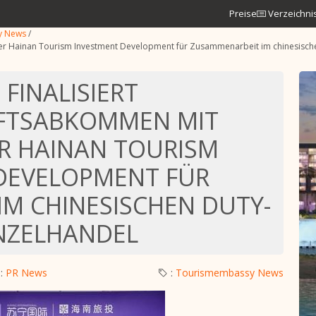
Preise
Verzeichni
y News
/
ener Hainan Tourism Investment Development für Zusammenarbeit im chinesische
FINALISIERT
FTSABKOMMEN MIT
R HAINAN TOURISM
DEVELOPMENT FÜR
M CHINESISCHEN DUTY-
INZELHANDEL
:
PR News
:
Tourismembassy News