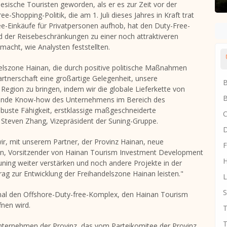
esische Touristen geworden, als er es zur Zeit vor der
-Shopping-Politik, die am 1. Juli dieses Jahres in Kraft trat
ee-Einkäufe für Privatpersonen aufhob, hat den Duty-Free-
 der Reisebeschränkungen zu einer noch attraktiveren
macht, wie Analysten feststellten.
lszone Hainan, die durch positive politische Maßnahmen
Partnerschaft eine großartige Gelegenheit, unsere
B
gion zu bringen, indem wir die globale Lieferkette von
B
eifende Know-how des Unternehmens im Bereich des
obuste Fähigkeit, erstklassige maßgeschneiderte
C
e
Steven Zhang
, Vizepräsident der Suning-Gruppe.
D
r, mit unserem Partner, der Provinz Hainan, neue
F
jun, Vorsitzender von Hainan Tourism Investment Development
H
ning weiter verstärken und noch andere Projekte in der
ag zur Entwicklung der Freihandelszone Hainan leisten."
L
S
onal den Offshore-Duty-free-Komplex, den Hainan Tourism
fnen wird.
T
T
nternehmen der Provinz, das vom Parteikomitee der Provinz