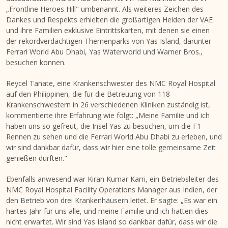
„Frontline Heroes Hill" umbenannt. Als weiteres Zeichen des
Dankes und Respekts erhielten die großartigen Helden der VAE
und ihre Familien exklusive Eintrittskarten, mit denen sie einen
der rekordverdächtigen Themenparks von
Yas Island
, darunter
Ferrari World Abu Dhabi, Yas Waterworld und Warner Bros.,
besuchen können.
Reycel Tanate, eine Krankenschwester des NMC Royal Hospital
auf den Philippinen, die für die Betreuung von 118
Krankenschwestern in 26 verschiedenen Kliniken zuständig ist,
kommentierte ihre Erfahrung wie folgt: „Meine Familie und ich
haben uns so gefreut, die Insel Yas zu besuchen, um die F1-
Rennen zu sehen und die Ferrari World Abu Dhabi zu erleben, und
wir sind dankbar dafür, dass wir hier eine tolle gemeinsame Zeit
genießen durften."
Ebenfalls anwesend war
Kiran Kumar Karri
, ein Betriebsleiter des
NMC Royal Hospital Facility Operations Manager aus Indien, der
den Betrieb von drei Krankenhäusern leitet. Er sagte: „Es war ein
hartes Jahr für uns alle, und meine Familie und ich hatten dies
nicht erwartet. Wir sind
Yas Island
so dankbar dafür, dass wir die