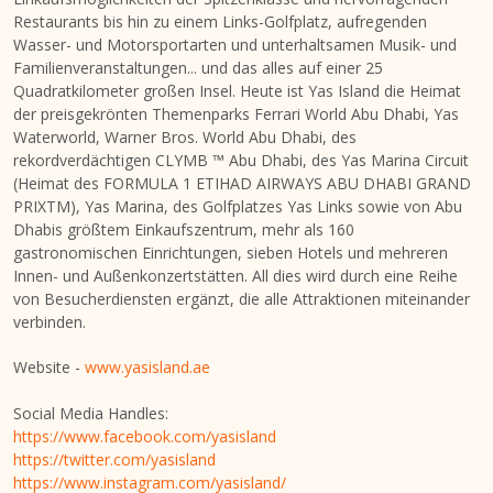
Restaurants bis hin zu einem Links-Golfplatz, aufregenden
Wasser- und Motorsportarten und unterhaltsamen Musik- und
Familienveranstaltungen... und das alles auf einer 25
Quadratkilometer großen Insel. Heute ist
Yas Island
die Heimat
der preisgekrönten Themenparks Ferrari World Abu Dhabi, Yas
Waterworld, Warner Bros. World
Abu Dhabi
, des
rekordverdächtigen CLYMB ™️
Abu Dhabi
, des Yas Marina Circuit
(Heimat des FORMULA 1 ETIHAD AIRWAYS
ABU DHABI
GRAND
PRIXTM),
Yas Marina
, des Golfplatzes Yas Links sowie von Abu
Dhabis größtem Einkaufszentrum, mehr als 160
gastronomischen Einrichtungen, sieben Hotels und mehreren
Innen- und Außenkonzertstätten. All dies wird durch eine Reihe
von Besucherdiensten ergänzt, die alle Attraktionen miteinander
verbinden.
Website -
www.yasisland.ae
Social Media Handles:
https://www.facebook.com/yasisland
https://twitter.com/yasisland
https://www.instagram.com/yasisland/