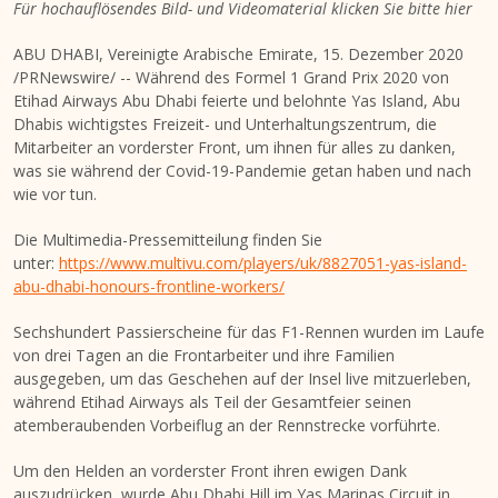
Für hochauflösendes Bild- und Videomaterial klicken Sie bitte
hier
ABU DHABI
, Vereinigte Arabische Emirate, 15. Dezember 2020
/PRNewswire/ -- Während des Formel 1 Grand Prix 2020 von
Etihad Airways Abu Dhabi feierte und belohnte
Yas Island
, Abu
Dhabis wichtigstes Freizeit- und Unterhaltungszentrum, die
Mitarbeiter an vorderster Front, um ihnen für alles zu danken,
was sie während der Covid-19-Pandemie getan haben und nach
wie vor tun.
Die Multimedia-Pressemitteilung finden Sie
unter:
https://www.multivu.com/players/uk/8827051-yas-island-
abu-dhabi-honours-frontline-workers/
Sechshundert Passierscheine für das F1-Rennen wurden im Laufe
von drei Tagen an die Frontarbeiter und ihre Familien
ausgegeben, um das Geschehen auf der Insel live mitzuerleben,
während Etihad Airways als Teil der Gesamtfeier seinen
atemberaubenden Vorbeiflug an der Rennstrecke vorführte.
Um den Helden
an vorderster Front ihren ewigen Dank
auszudrücken, wurde Abu Dhabi Hill im Yas Marinas Circuit in