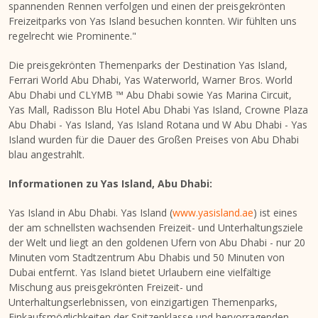
spannenden Rennen verfolgen und einen der preisgekrönten
Freizeitparks von
Yas Island
besuchen konnten. Wir fühlten uns
regelrecht wie Prominente."
Die preisgekrönten Themenparks der Destination Yas Island,
Ferrari World Abu Dhabi, Yas Waterworld, Warner Bros. World
Abu Dhabi
und CLYMB ™
Abu Dhabi
sowie Yas Marina Circuit,
Yas Mall, Radisson Blu Hotel Abu Dhabi Yas Island, Crowne Plaza
Abu Dhabi -
Yas Island
,
Yas Island Rotana
und
W Abu Dhabi
-
Yas
Island
wurden für die Dauer des Großen Preises von
Abu Dhabi
blau angestrahlt.
Informationen zu
Yas Island
,
Abu Dhabi
:
Yas Island
in
Abu Dhabi
.
Yas Island
(
www.yasisland.ae
) ist eines
der am schnellsten wachsenden Freizeit- und Unterhaltungsziele
der Welt und liegt an den goldenen Ufern von
Abu Dhabi
- nur 20
Minuten vom Stadtzentrum Abu Dhabis und 50 Minuten von
Dubai
entfernt.
Yas Island
bietet Urlaubern eine vielfältige
Mischung aus preisgekrönten Freizeit- und
Unterhaltungserlebnissen, von einzigartigen Themenparks,
Einkaufsmöglichkeiten der Spitzenklasse und hervorragenden