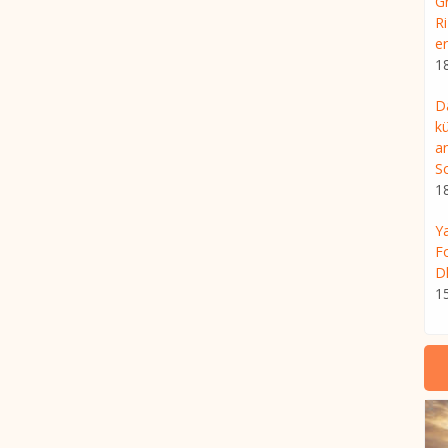
G
R
er
1
D
kü
a
S
1
Ya
F
D
1