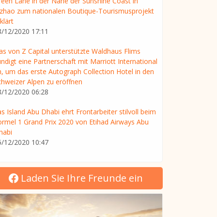
reen Lane in der Nähe der Sunshine Coast in
izhao zum nationalen Boutique-Tourismusprojekt
klärt
8/12/2020 17:11
as von Z Capital unterstützte Waldhaus Flims
ndigt eine Partnerschaft mit Marriott International
n, um das erste Autograph Collection Hotel in den
chweizer Alpen zu eröffnen
8/12/2020 06:28
s Island Abu Dhabi ehrt Frontarbeiter stilvoll beim
ormel 1 Grand Prix 2020 von Etihad Airways Abu
habi
5/12/2020 10:47
Laden Sie Ihre Freunde ein