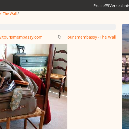
Preise
Verzeichni
 -The Wall
/
ww.tourismembassy.com
:
Tourismembassy -The Wall