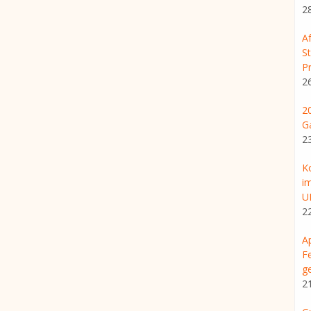
2
A
S
Pr
2
2
G
2
K
i
U
2
A
F
g
2