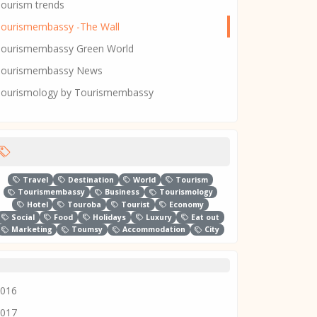
ourism trends
ourismembassy -The Wall
ourismembassy Green World
Tourismembassy News
ourismology by Tourismembassy
Travel
Destination
World
Tourism
Tourismembassy
Business
Tourismology
Hotel
Touroba
Tourist
Economy
Social
Food
Holidays
Luxury
Eat out
Marketing
Toumsy
Accommodation
City
016
017