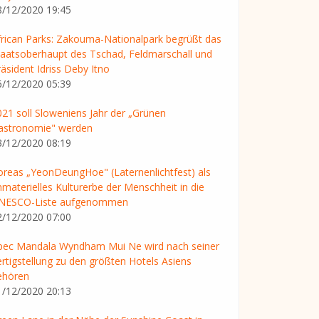
8/12/2020 19:45
frican Parks: Zakouma-Nationalpark begrüßt das
taatsoberhaupt des Tschad, Feldmarschall und
äsident Idriss Deby Itno
6/12/2020 05:39
021 soll Sloweniens Jahr der „Grünen
astronomie" werden
3/12/2020 08:19
oreas „YeonDeungHoe" (Laternenlichtfest) als
mmaterielles Kulturerbe der Menschheit in die
NESCO-Liste aufgenommen
2/12/2020 07:00
pec Mandala Wyndham Mui Ne wird nach seiner
ertigstellung zu den größten Hotels Asiens
ehören
1/12/2020 20:13