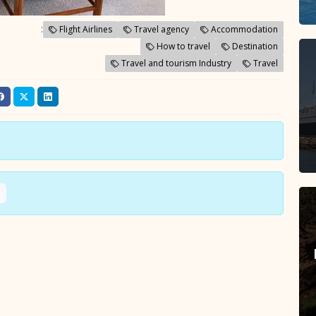
:
Flight Airlines
Travel agency
Accommodation
How to travel
Destination
Travel and tourism Industry
Travel