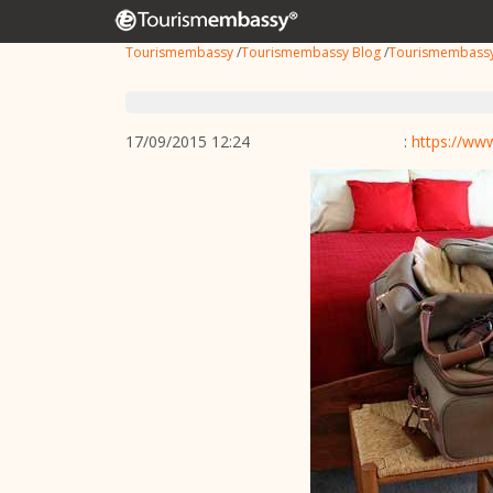
Tourismembassy
/
Tourismembassy Blog
/
Tourismembassy
17/09/2015 12:24
:
https://w