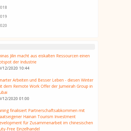
018
019
020
hinas Jilin macht aus eiskalten Ressourcen einen
otspot der Industrie
0/12/2020 10:44
marter Arbeiten und Besser Leben - diesen Winter
it dem Remote Work Offer der Jumeirah Group in
ubai
0/12/2020 01:00
uning finalisiert Partnerschaftsabkommen mit
taatseigener Hainan Tourism Investment
evelopment für Zusammenarbeit im chinesischen
uty-Free Einzelhandel