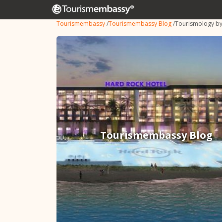
Tourismembassy
/
Tourismembassy Blog
/
Tourismology b
Tourismembassy Blog