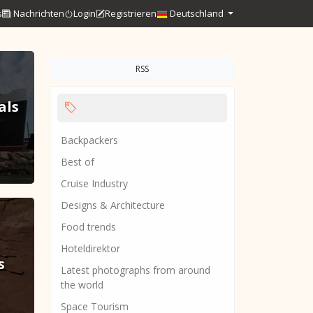
s
Nachrichten
Login
Registrieren
Deutschland
RSS
als
Backpackers
Best of
Cruise Industry
Designs & Architecture
Food trends
Hoteldirektor
s
Latest photographs from around
the world
Space Tourism