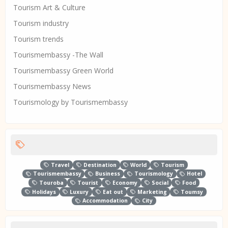
Tourism Art & Culture
Tourism industry
Tourism trends
Tourismembassy -The Wall
Tourismembassy Green World
Tourismembassy News
Tourismology by Tourismembassy
Travel
Destination
World
Tourism
Tourismembassy
Business
Tourismology
Hotel
Touroba
Tourist
Economy
Social
Food
Holidays
Luxury
Eat out
Marketing
Toumsy
Accommodation
City