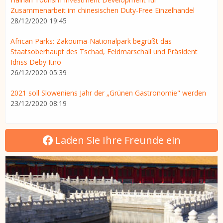
Zusammenarbeit im chinesischen Duty-Free Einzelhandel
28/12/2020 19:45
African Parks: Zakouma-Nationalpark begrüßt das
Staatsoberhaupt des Tschad, Feldmarschall und Präsident
Idriss Deby Itno
26/12/2020 05:39
2021 soll Sloweniens Jahr der „Grünen Gastronomie" werden
23/12/2020 08:19
Laden Sie Ihre Freunde ein