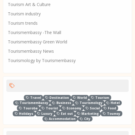
Tourism Art & Culture
Tourism industry
Tourism trends
Tourismembassy -The Wall
Tourismembassy Green World
Tourismembassy News
Tourismology by Tourismembassy
Travel
Destination
World
Tourism
Tourismembassy
Business
Tourismology
Hotel
Touroba
Tourist
Economy
Social
Food
Holidays
Luxury
Eat out
Marketing
Toumsy
Accommodation
City