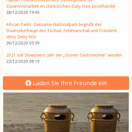
Zusammenarbeit im chinesischen Duty-Free Einzelhandel
28/12/2020 19:45
African Parks: Zakouma-Nationalpark begrüßt das
Staatsoberhaupt des Tschad, Feldmarschall und Präsident
Idriss Deby Itno
26/12/2020 05:39
2021 soll Sloweniens Jahr der „Grünen Gastronomie" werden
23/12/2020 08:19
Laden Sie Ihre Freunde ein