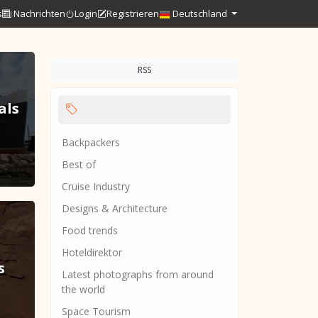
s
Nachrichten
Login
Registrieren
Deutschland
RSS
als
Backpackers
Best of
Cruise Industry
Designs & Architecture
Food trends
Hoteldirektor
s
Latest photographs from around
the world
Space Tourism