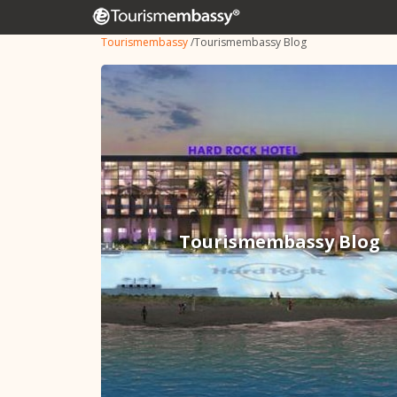
Tourismembassy
/
Tourismembassy Blog
Tourismembassy Blog