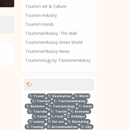
Tourism Art & Culture
Tourism industry
Tourism trends
Tourismembassy -The Wall
Tourismembassy Green World
Tourismembassy News
Tourismology by Tourismembassy
Travel
Destination
World
Tourism
Tourismembassy
Business
Tourismology
Hotel
Touroba
Tourist
Economy
Social
Food
Holidays
Luxury
Eat out
Marketing
Toumsy
Accommodation
City